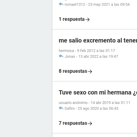
Ismael1312
-
23 may 2021 a las 09:54
1 respuesta
me salio excremento al tener
hermosa
-
9 feb 2012 a las 01:17
Jonas
-
13 abr 2022 a las 19:47
8 respuestas
Tuve sexo con mi hermana ¿
usuario anónimo
-
14 abr 2019 a las 01:11
Safiro
-
25 ago 2020 a las 06:43
7 respuestas