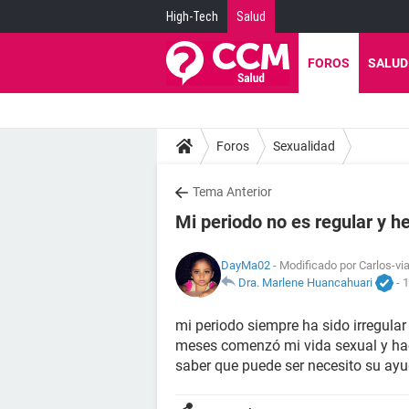
High-Tech
Salud
FOROS
SALUD
Foros
Sexualidad
Tema Anterior
Mi periodo no es regular y h
DayMa02
- Modificado por Carlos-via
Dra. Marlene Huancahuari
-
1
mi periodo siempre ha sido irregula
meses comenzó mi vida sexual y hac
saber que puede ser necesito su ayu