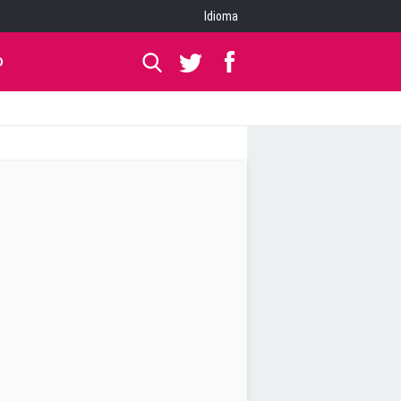
Idioma
O