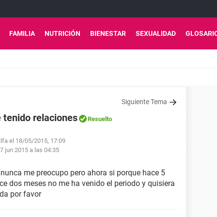
FAMILIA
NUTRICIÓN
BIENESTAR
SEXUALIDAD
GLOSARI
Siguiente Tema
e tenido relaciones
Resuelto
lfa el 18/05/2015, 17:09
7 jun 2015 a las 04:35
r nunca me preocupo pero ahora si porque hace 5
e dos meses no me ha venido el periodo y quisiera
da por favor