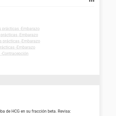
s prácticas -Embarazo
 prácticas -Embarazo
s prácticas -Embarazo
prácticas -Embarazo
s -Contracepción
ba de HCG en su fracción beta. Revisa: