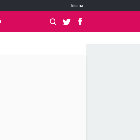
Idioma
O