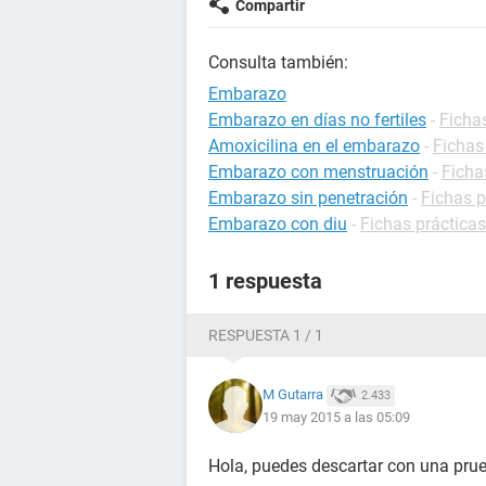
Compartir
Consulta también:
Embarazo
Embarazo en días no fertiles
-
Ficha
Amoxicilina en el embarazo
-
Fichas
Embarazo con menstruación
-
Ficha
Embarazo sin penetración
-
Fichas 
Embarazo con diu
-
Fichas práctica
1 respuesta
RESPUESTA 1 / 1
M Gutarra
2.433
19 may 2015 a las 05:09
Hola, puedes descartar con una prue