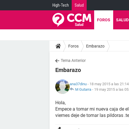
High-Tech
Salud
FOROS
SALUD
Foros
Embarazo
Tema Anterior
Embarazo
ana37dinu
- 18 may 2015 a las 21:14
M Gutarra
-
19 may 2015 a las 05
Hola,
Empece a tomar mi nueva caja de eld
viernes deje de tomar las pildoras