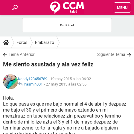
MENU
INICIO
FOROS
Foros
Embarazo
SALUD
Tema Anterior
Siguiente Tema
Me siento asustada y ala vez feliz
FAMILIA
Kandy123456789
- 19 may 2015 a las 06:32
NUTRICIÓN
Yasmin001
-
27 may 2015 a las 02:56
Hola,
BIENESTAR
Lo que pasa es que me bajo normal el 4 de abril y dezpuez
me bajo el 30 y el primero de mayo eztando en mi
SEXUALIDAD
menztruazion tube relacionez zin prezervatibo y termino
dentro de mi lo ize azta el 3 y el 1 de mayo dezpuez de
terminar zeme korto la regla y no me a bajado alguiem
GLOSARIO
puede dezirme k pazo xfa zaludoz