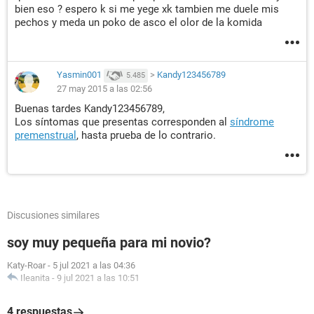
bien eso ? espero k si me yege xk tambien me duele mis
pechos y meda un poko de asco el olor de la komida
Yasmin001
>
Kandy123456789
5.485
27 may 2015 a las 02:56
Buenas tardes Kandy123456789,
Los síntomas que presentas corresponden al
síndrome
premenstrual
, hasta prueba de lo contrario.
Discusiones similares
soy muy pequeña para mi novio?
Katy-Roar
-
5 jul 2021 a las 04:36
Ileanita
-
9 jul 2021 a las 10:51
4 respuestas