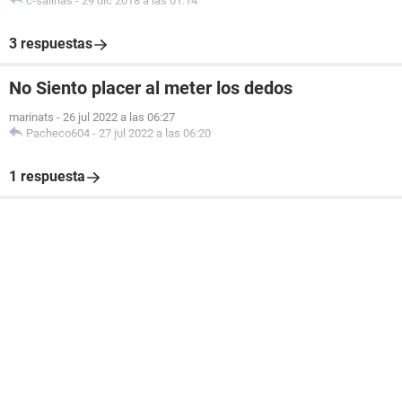
c-salinas
-
29 dic 2018 a las 01:14
3 respuestas
No Siento placer al meter los dedos
marinats
-
26 jul 2022 a las 06:27
Pacheco604
-
27 jul 2022 a las 06:20
1 respuesta