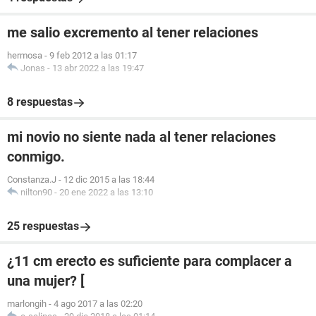
me salio excremento al tener relaciones
hermosa
-
9 feb 2012 a las 01:17
Jonas
-
13 abr 2022 a las 19:47
8 respuestas
mi novio no siente nada al tener relaciones
conmigo.
Constanza.J
-
12 dic 2015 a las 18:44
nilton90
-
20 ene 2022 a las 13:10
25 respuestas
¿11 cm erecto es suficiente para complacer a
una mujer? [
marlongih
-
4 ago 2017 a las 02:20