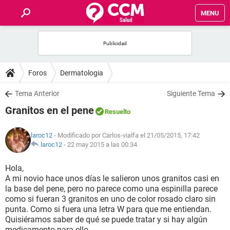
MENU
INICIO
FOROS
Foros
Dermatologia
SALUD
Tema Anterior
Siguiente Tema
Granitos en el pene
Resuelto
FAMILIA
laroc12
- Modificado por Carlos-vialfa el 21/05/2015, 17:42
NUTRICIÓN
laroc12
-
22 may 2015 a las 00:34
Hola,
BIENESTAR
A mi novio hace unos días le salieron unos granitos casi en
la base del pene, pero no parece como una espinilla parece
SEXUALIDAD
como si fueran 3 granitos en uno de color rosado claro sin
punta. Como si fuera una letra W para que me entiendan.
Quisiéramos saber de qué se puede tratar y si hay algún
GLOSARIO
medicamento para ello..