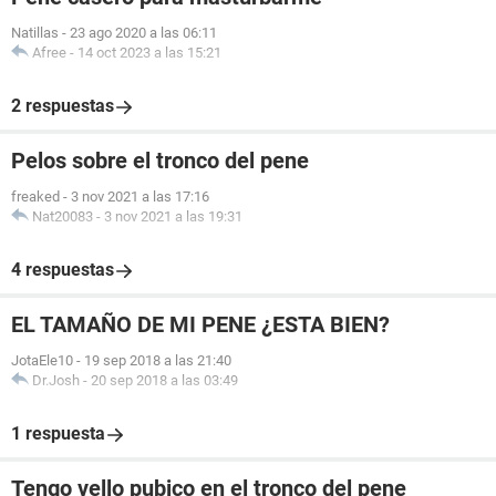
Natillas
-
23 ago 2020 a las 06:11
Afree
-
14 oct 2023 a las 15:21
2 respuestas
Pelos sobre el tronco del pene
freaked
-
3 nov 2021 a las 17:16
Nat20083
-
3 nov 2021 a las 19:31
4 respuestas
EL TAMAÑO DE MI PENE ¿ESTA BIEN?
JotaEle10
-
19 sep 2018 a las 21:40
Dr.Josh
-
20 sep 2018 a las 03:49
1 respuesta
Tengo vello pubico en el tronco del pene