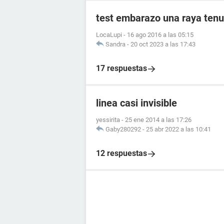
test embarazo una raya tenu
LocaLupi
-
16 ago 2016 a las 05:15
Sandra
-
20 oct 2023 a las 17:43
17 respuestas
linea casi invisible
yessirita
-
25 ene 2014 a las 17:26
Gaby280292
-
25 abr 2022 a las 10:41
12 respuestas