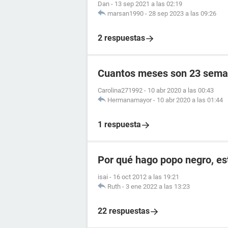
Dan
-
13 sep 2021 a las 02:19
marsan1990
-
28 sep 2023 a las 09:26
2 respuestas
Cuantos meses son 23 sema
Carolina271992
-
10 abr 2020 a las 00:43
Hermanamayor
-
10 abr 2020 a las 01:44
1 respuesta
Por qué hago popo negro, e
isai
-
16 oct 2012 a las 19:21
Ruth
-
3 ene 2022 a las 13:23
22 respuestas