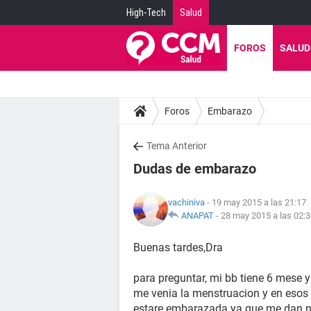
High-Tech
Salud
FOROS
SALUD
Foros
Embarazo
Tema Anterior
Dudas de embarazo
vachiniva
- 19 may 2015 a las 21:17
ANAPAT
-
28 may 2015 a las 02:
Buenas tardes,Dra
para preguntar, mi bb tiene 6 mese y
me venia la menstruacion y en esos 
estare embarazada ya que me dan n