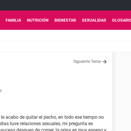
FAMILIA
NUTRICIÓN
BIENESTAR
SEXUALIDAD
GLOSARI
Siguiente Tema
38
 le acabo de quitar el pecho, en todo ese tiempo no
dias tuve relaciones sexuales, mi pregunta es
auceas despues de comer, la orina es muy espeso y