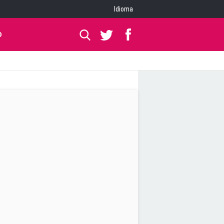
Idioma
O