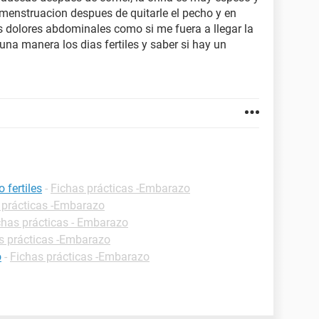
 menstruacion despues de quitarle el pecho y en
dolores abdominales como si me fuera a llegar la
na manera los dias fertiles y saber si hay un
 fertiles
-
Fichas prácticas -Embarazo
 prácticas -Embarazo
chas prácticas - Embarazo
s prácticas -Embarazo
o
-
Fichas prácticas -Embarazo