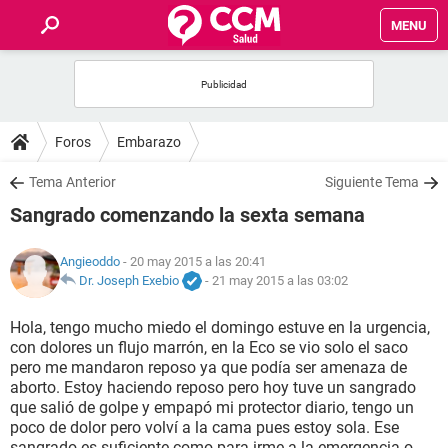
MENU
INICIO
FOROS
Foros
Embarazo
SALUD
Tema Anterior
Siguiente Tema
Sangrado comenzando la sexta semana
FAMILIA
Angieoddo
- 20 may 2015 a las 20:41
NUTRICIÓN
Dr. Joseph Exebio
-
21 may 2015 a las 03:02
Hola, tengo mucho miedo el domingo estuve en la urgencia,
BIENESTAR
con dolores un flujo marrón, en la Eco se vio solo el saco
pero me mandaron reposo ya que podía ser amenaza de
SEXUALIDAD
aborto. Estoy haciendo reposo pero hoy tuve un sangrado
que salió de golpe y empapó mi protector diario, tengo un
poco de dolor pero volví a la cama pues estoy sola. Ese
GLOSARIO
sangrado es suficiente como para irme a la emergencia o