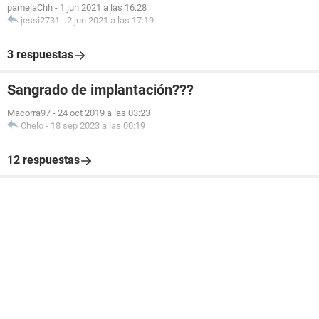
pamelaChh
-
1 jun 2021 a las 16:28
jessi2731
-
2 jun 2021 a las 17:19
3 respuestas
Sangrado de implantación???
Macorra97
-
24 oct 2019 a las 03:23
Chelo
-
18 sep 2023 a las 00:19
12 respuestas