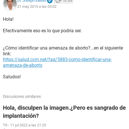
Dr. Joseph Exebio
16.358
21 may 2015 a las 03:02
Hola!
Efectivamente eso es lo que podría ser.
¿Cómo identificar una amenaza de aborto?...en el siguiente
link:
https://salud.ccm.net/faq/5883-como-identificar-una-
amenaza-de-aborto
Saludos!
Discusiones similares
Hola, disculpen la imagen.¿Pero es sangrado de
implantación?
Ttl
-
11 jul 2022 a las 21:25