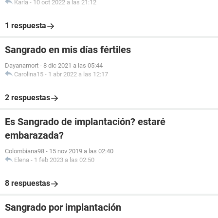
Karla
-
10 oct 2022 a las 21:12
1 respuesta
Sangrado en mis días fértiles
Dayanamort
-
8 dic 2021 a las 05:44
Carolina15
-
1 abr 2022 a las 12:17
2 respuestas
Es Sangrado de implantación? estaré
embarazada?
Colombiana98
-
15 nov 2019 a las 02:40
Elena
-
1 feb 2023 a las 02:50
8 respuestas
Sangrado por implantación