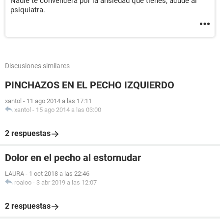
Nadie te convencerá por la ansiedad que tienes, acude al
psiquiatra.
Discusiones similares
PINCHAZOS EN EL PECHO IZQUIERDO
xantol
-
11 ago 2014 a las 17:11
xantol
-
15 ago 2014 a las 03:00
2 respuestas
Dolor en el pecho al estornudar
LAURA
-
1 oct 2018 a las 22:46
roaloo
-
3 abr 2019 a las 12:07
2 respuestas