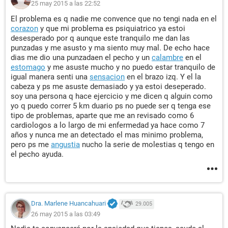
25 may 2015 a las 22:52
El problema es q nadie me convence que no tengi nada en el
corazon
y que mi problema es psiquiatrico ya estoi
desesperado por q aunque este tranquilo me dan las
punzadas y me asusto y ma siento muy mal. De echo hace
dias me dio una punzadaen el pecho y un
calambre
en el
estomago
y me asuste mucho y no puedo estar tranquilo de
igual manera senti una
sensacion
en el brazo izq. Y el la
cabeza y ps me asuste demasiado y ya estoi deseperado.
soy una persona q hace ejercicio y me dicen q alguin como
yo q puedo correr 5 km duario ps no puede ser q tenga ese
tipo de problemas, aparte que me an revisado como 6
cardiologos a lo largo de mi enfermedad ya hace como 7
años y nunca me an detectado el mas minimo problema,
pero ps me
angustia
nucho la serie de molestias q tengo en
el pecho ayuda.
Dra. Marlene Huancahuari
29.005
26 may 2015 a las 03:49