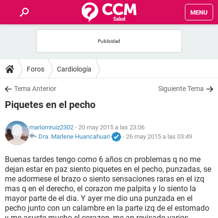
MENU
INICIO
FOROS
Foros
Cardiología
SALUD
Tema Anterior
Siguiente Tema
Piquetes en el pecho
FAMILIA
mariomruiz2302
- 20 may 2015 a las 23:06
NUTRICIÓN
Dra. Marlene Huancahuari
-
26 may 2015 a las 03:49
Buenas tardes tengo como 6 años cn problemas q no me
BIENESTAR
dejan estar en paz siento piquetes en el pecho, punzadas, se
me adormese el brazo o siento sensaciones raras en el izq
SEXUALIDAD
mas q en el derecho, el corazon me palpita y lo siento la
mayor parte de el dia. Y ayer me dio una punzada en el
pecho junto con un calambre en la parte izq de el estomado
GLOSARIO
y me asuste mucho el corazon, me an revisado varios