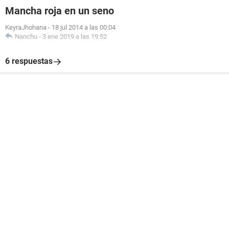
Mancha roja en un seno
KeyraJhohana
-
18 jul 2014 a las 00:04
Nanchu
-
3 ene 2019 a las 19:52
6 respuestas