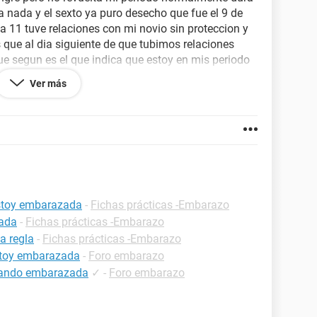
a nada y el sexto ya puro desecho que fue el 9 de
a 11 tuve relaciones con mi novio sin proteccion y
 que al dia siguiente de que tubimos relaciones
ue segun es el que indica que estoy en mis periodo
os olores los detecto demaciados fuerte algunos y
Ver más
tre pero seria muy pronto para pensar que estoy
en? podria ser embarazo?
estoy embarazada
-
Fichas prácticas -Embarazo
zada
-
Fichas prácticas -Embarazo
a regla
-
Fichas prácticas -Embarazo
estoy embarazada
-
Foro embarazo
estando embarazada
✓
-
Foro embarazo