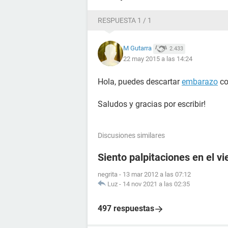
RESPUESTA 1 / 1
M Gutarra
2.433
22 may 2015 a las 14:24
Hola, puedes descartar
embarazo
co
Saludos y gracias por escribir!
Discusiones similares
Siento palpitaciones en el v
negrita
-
13 mar 2012 a las 07:12
Luz
-
14 nov 2021 a las 02:35
497 respuestas