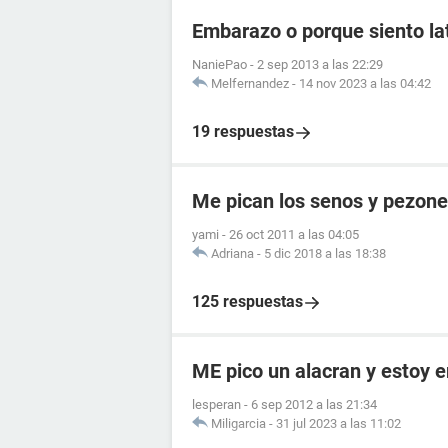
Embarazo o porque siento lat
NaniePao
-
2 sep 2013 a las 22:29
Melfernandez
-
14 nov 2023 a las 04:42
19 respuestas
Me pican los senos y pezon
yami
-
26 oct 2011 a las 04:05
Adriana
-
5 dic 2018 a las 18:38
125 respuestas
ME pico un alacran y estoy
lesperan
-
6 sep 2012 a las 21:34
Miligarcia
-
31 jul 2023 a las 11:02