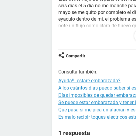
seis dias el 5 dia no me manche par
mayo se me quito por completo el di
eyaculo dentro de mi, el problema es
note un flujo como clara de huevo q
fertil, ahorita tengo problema con l
una especie de coliquitos en el vien
embarazada vdd? o ustedes que cre
Compartir
Consulta también:
Ayuda!!! estaré embarazada?
A los cuántos dias puedo saber si 
Días imposibles de quedar embara
Se puede estar embarazada y tener l
Que pasa si me pica un alacran y 
Es malo recibir toques electricos 
1 respuesta