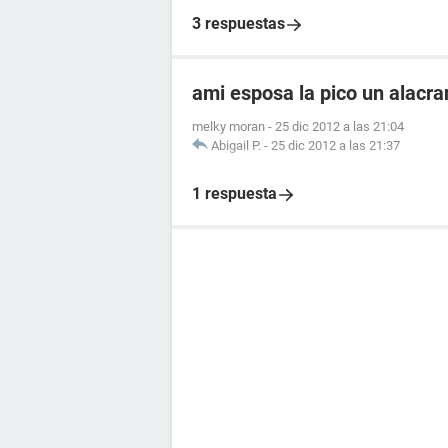
3 respuestas
ami esposa la pico un alacr
melky moran
-
25 dic 2012 a las 21:04
Abigail P.
-
25 dic 2012 a las 21:37
1 respuesta