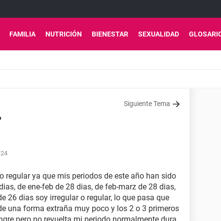
FAMILIA
NUTRICIÓN
BIENESTAR
SEXUALIDAD
GLOSARI
Siguiente Tema
?
:24
r o regular ya que mis periodos de este año han sido
dias, de ene-feb de 28 dias, de feb-marz de 28 dias,
e 26 dias soy irregular o regular, lo que pasa que
de una forma extraña muy poco y los 2 o 3 primeros
ngre pero no revuelta mi periodo normalmente dura