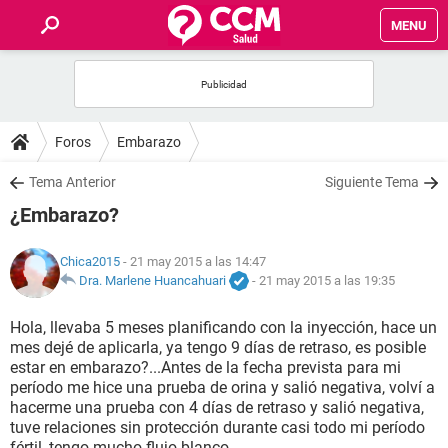
MENU
INICIO
FOROS
Foros
Embarazo
SALUD
Tema Anterior
Siguiente Tema
¿Embarazo?
FAMILIA
Chica2015
- 21 may 2015 a las 14:47
NUTRICIÓN
Dra. Marlene Huancahuari
-
21 may 2015 a las 19:35
Hola, llevaba 5 meses planificando con la inyección, hace un
BIENESTAR
mes dejé de aplicarla, ya tengo 9 días de retraso, es posible
estar en embarazo?...Antes de la fecha prevista para mi
SEXUALIDAD
período me hice una prueba de orina y salió negativa, volví a
hacerme una prueba con 4 días de retraso y salió negativa,
tuve relaciones sin protección durante casi todo mi período
GLOSARIO
fértil, tengo mucho flujo blanco.