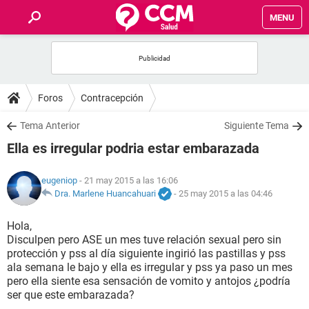
MENU
INICIO
FOROS
Foros
Contracepción
SALUD
Tema Anterior
Siguiente Tema
Ella es irregular podria estar embarazada
FAMILIA
eugeniop
- 21 may 2015 a las 16:06
NUTRICIÓN
Dra. Marlene Huancahuari
-
25 may 2015 a las 04:46
Hola,
BIENESTAR
Disculpen pero ASE un mes tuve relación sexual pero sin
protección y pss al día siguiente ingirió las pastillas y pss
SEXUALIDAD
ala semana le bajo y ella es irregular y pss ya paso un mes
pero ella siente esa sensación de vomito y antojos ¿podría
ser que este embarazada?
GLOSARIO