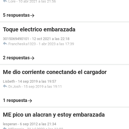
Lore
-
10 abr 2021 a las 21:56
5 respuestas
Toque electrico embarazada
3015069490101
-
12 oct 2021 a las 22:18
Francheska1323
-
1 abr 2023 a las 17:39
2 respuestas
Me dio corriente conectando el cargador
Lisbeth
-
14 sep 2019 a las 19:57
Dr.Josh
-
15 sep 2019 a las 19:11
1 respuesta
ME pico un alacran y estoy embarazada
lesperan
-
6 sep 2012 a las 21:34