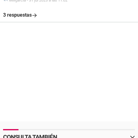
Miligarcia
-
31 jul 2023 a las 11:02
3 respuestas
CONSULTA TAMBIÉN