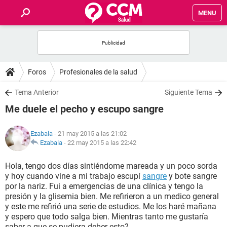
MENU
INICIO
FOROS
Foros
Profesionales de la salud
SALUD
Tema Anterior
Siguiente Tema
Me duele el pecho y escupo sangre
FAMILIA
Ezabala
- 21 may 2015 a las 21:02
NUTRICIÓN
Ezabala
-
22 may 2015 a las 22:42
Hola, tengo dos días sintiéndome mareada y un poco sorda
BIENESTAR
y hoy cuando vine a mi trabajo escupí
sangre
y bote sangre
por la nariz. Fui a emergencias de una clínica y tengo la
SEXUALIDAD
presión y la glisemia bien. Me refirieron a un medico general
y este me refirió una serie de estudios. Me los haré mañana
y espero que todo salga bien. Mientras tanto me gustaría
GLOSARIO
saber a que se pudiera deber esto?