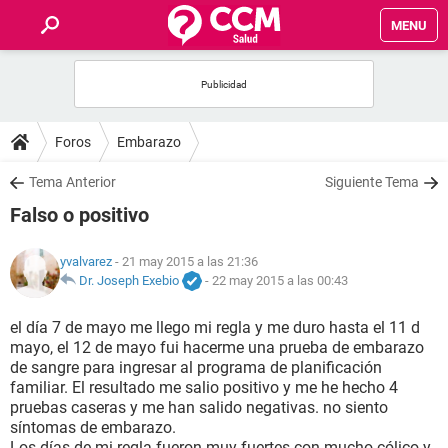
MENU
INICIO
FOROS
Foros
Embarazo
SALUD
Tema Anterior
Siguiente Tema
Falso o positivo
FAMILIA
yvalvarez
- 21 may 2015 a las 21:36
NUTRICIÓN
Dr. Joseph Exebio
-
22 may 2015 a las 00:43
el día 7 de mayo me llego mi regla y me duro hasta el 11 d
BIENESTAR
mayo, el 12 de mayo fui hacerme una prueba de embarazo
de sangre para ingresar al programa de planificación
SEXUALIDAD
familiar. El resultado me salio positivo y me he hecho 4
pruebas caseras y me han salido negativas. no siento
síntomas de embarazo.
GLOSARIO
Los días de mi regla fueron muy fuertes con mucho cólico y