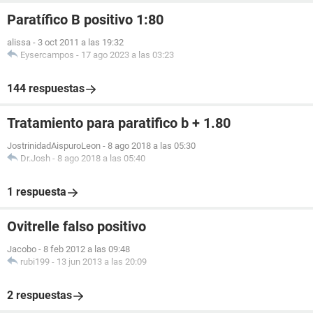
Paratífico B positivo 1:80
alissa
-
3 oct 2011 a las 19:32
Eysercampos
-
17 ago 2023 a las 03:23
144 respuestas
Tratamiento para paratifico b + 1.80
JostrinidadAispuroLeon
-
8 ago 2018 a las 05:30
Dr.Josh
-
8 ago 2018 a las 05:40
1 respuesta
Ovitrelle falso positivo
Jacobo
-
8 feb 2012 a las 09:48
rubi199
-
13 jun 2013 a las 20:09
2 respuestas