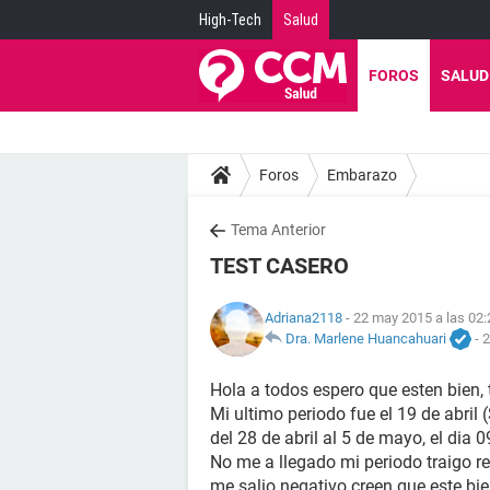
High-Tech
Salud
FOROS
SALUD
Foros
Embarazo
Tema Anterior
TEST CASERO
Adriana2118
- 22 may 2015 a las 02:
Dra. Marlene Huancahuari
-
2
Hola a todos espero que esten bien,
Mi ultimo periodo fue el 19 de abri
del 28 de abril al 5 de mayo, el dia
No me a llegado mi periodo traigo r
me salio negativo creen que este bie