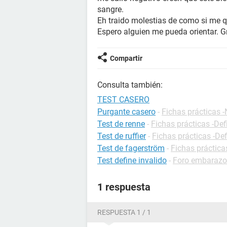
sangre.
Eh traido molestias de como si me qu
Espero alguien me pueda orientar. G
Compartir
Consulta también:
TEST CASERO
Purgante casero
-
Fichas prácticas -
Test de renne
-
Fichas prácticas -Def
Test de ruffier
-
Fichas prácticas -Def
Test de fagerström
-
Fichas práctica
Test define invalido
-
Foro embarazo
1 respuesta
RESPUESTA 1 / 1