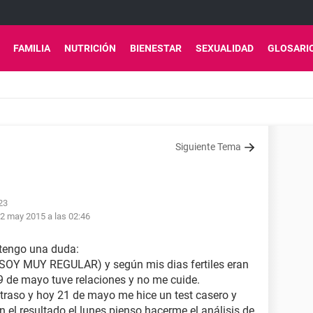
FAMILIA
NUTRICIÓN
BIENESTAR
SEXUALIDAD
GLOSARI
Siguiente Tema
23
2 may 2015 a las 02:46
 tengo una duda:
l (SOY MUY REGULAR) y según mis dias fertiles eran
 09 de mayo tuve relaciones y no me cuide.
etraso y hoy 21 de mayo me hice un test casero y
n el resultado el lunes pienso hacerme el análisis de