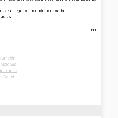
isiera llegar mi periodo pero nada.
racias
Nutrición
iniciones
iniciones
s -Salud