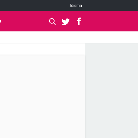
Idioma
O