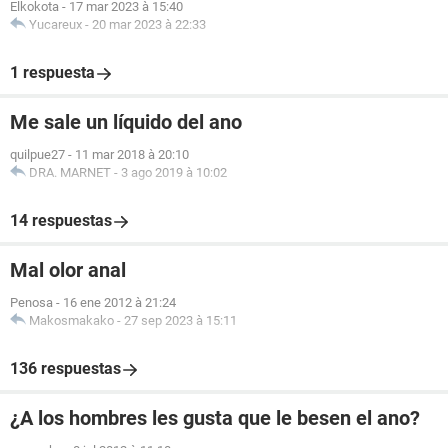
Elkokota
-
17 mar 2023 à 15:40
Yucareux
-
20 mar 2023 à 22:33
1 respuesta
Me sale un líquido del ano
quilpue27
-
11 mar 2018 à 20:10
DRA. MARNET
-
3 ago 2019 à 10:02
14 respuestas
Mal olor anal
Penosa
-
16 ene 2012 à 21:24
Makosmakako
-
27 sep 2023 à 15:11
136 respuestas
¿A los hombres les gusta que le besen el ano?