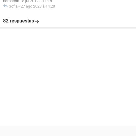
camacho
-
8 jul 2012 à 11:18
Sofia
-
27 ago 2023 à 14:28
82 respuestas