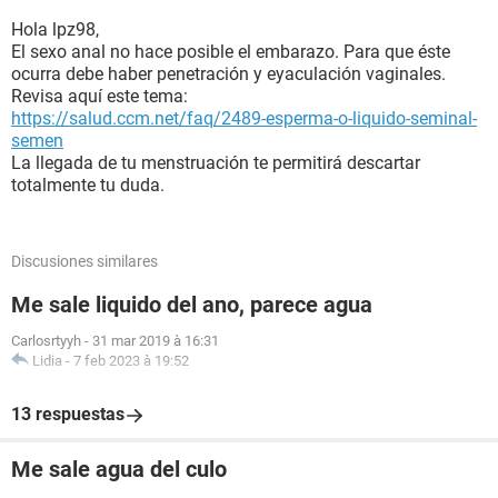
Hola lpz98,
El sexo anal no hace posible el embarazo. Para que éste
ocurra debe haber penetración y eyaculación vaginales.
Revisa aquí este tema:
https://salud.ccm.net/faq/2489-esperma-o-liquido-seminal-
semen
La llegada de tu menstruación te permitirá descartar
totalmente tu duda.
Discusiones similares
Me sale liquido del ano, parece agua
Carlosrtyyh
-
31 mar 2019 à 16:31
Lidia
-
7 feb 2023 à 19:52
13 respuestas
Me sale agua del culo