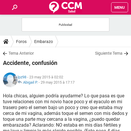
MENU
INICIO
FORUMS
Foros
Embarazo
SALUD
Tema Anterior
Siguiente Tema
Accidente, confusión
FAMILIA
lpz98
- 23 may 2015 à 02:02
NUTRICIÓN
Abigail P.
-
29 may 2015 à 17:17
Hola chicas, alguien podría ayudarme? Lo que pasa es que
BIENESTAR
tuve relaciones con mi novio hace poco y el eyaculo en mi
trasero pero el semen bajo un poco y creo que estaba muy
SEXUALIDAD
cerca de mi vagina, además toque el semen con mis dedos y
toque una parte muy cercana a la vagina, ¿puedo quedar
embarazada? Aclarando: NO estaba en mis días fértiles y
GLOSARIO
me lave y limpie lo más rápido posible. (Esto paso 4 días