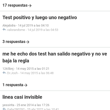
17 respuestas
Test positivo y luego uno negativo
Alejabdra
-
14 jul 2019 a las 04:10
valorandome
-
14 jul 2019 a las 04:53
3 respuestas
me he echo dos test han salido negativo y no ve
baja la regla
1265bnj
-
14 may 2015 a las 01:21
Dr.Josh
-
14 may 2015 a las 06:48
1 respuesta
linea casi invisible
yessirita
-
25 ene 2014 a las 17:26
Gaby280292
-
25 abr 2022 a las 10:41