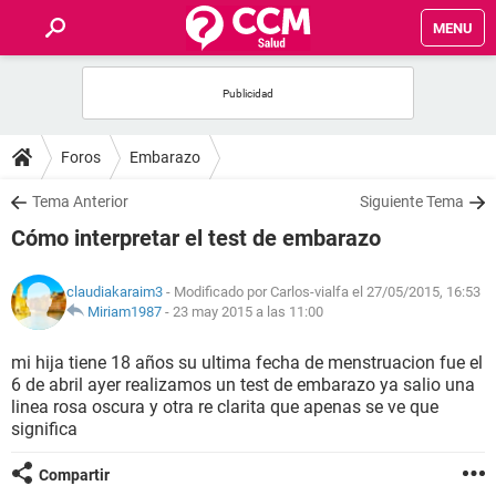
MENU
INICIO
FOROS
Foros
Embarazo
SALUD
Tema Anterior
Siguiente Tema
Cómo interpretar el test de embarazo
FAMILIA
claudiakaraim3
- Modificado por Carlos-vialfa el 27/05/2015, 16:53
NUTRICIÓN
Miriam1987
-
23 may 2015 a las 11:00
mi hija tiene 18 años su ultima fecha de menstruacion fue el
BIENESTAR
6 de abril ayer realizamos un test de embarazo ya salio una
linea rosa oscura y otra re clarita que apenas se ve que
SEXUALIDAD
significa
Compartir
GLOSARIO