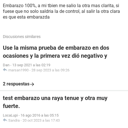
Embarazo 100%, a mi tbien me salio la otra mas clarita, si
fuese que no solo saldria la de control, al salir la otra clara
es que esta embarazda
Discusiones similares
Use la misma prueba de embarazo en dos
ocasiones y la primera vez dió negativo y
Dan
-
13 sep 2021 a las 02:19
marsan1990
-
28 sep 2023 a las 09:26
2 respuestas
test embarazo una raya tenue y otra muy
fuerte.
LocaLupi
-
16 ago 2016 a las 05:15
Sandra
-
20 oct 2023 a las 17:43