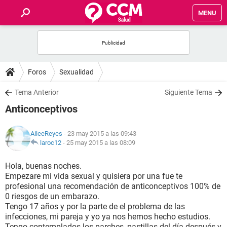
MENU
INICIO
FOROS
Foros
Sexualidad
SALUD
Tema Anterior
Siguiente Tema
Anticonceptivos
FAMILIA
AileeReyes
- 23 may 2015 a las 09:43
NUTRICIÓN
laroc12
-
25 may 2015 a las 08:09
Hola, buenas noches.
BIENESTAR
Empezare mi vida sexual y quisiera por una fue te
profesional una recomendación de anticonceptivos 100% de
SEXUALIDAD
0 riesgos de un embarazo.
Tengo 17 años y por la parte de el problema de las
infecciones, mi pareja y yo ya nos hemos hecho estudios.
GLOSARIO
Tengo contemplados los parches, pastillas del día después y