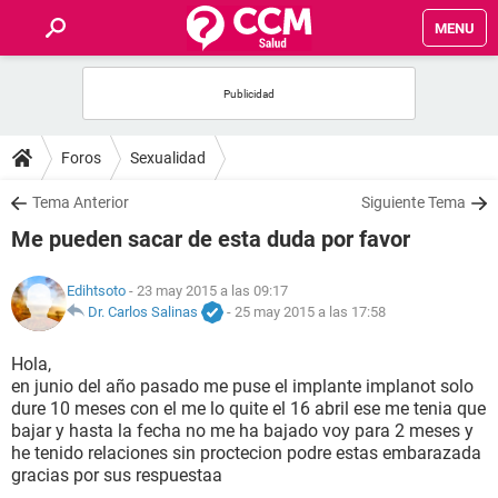
MENU
INICIO
FOROS
Foros
Sexualidad
SALUD
Tema Anterior
Siguiente Tema
Me pueden sacar de esta duda por favor
FAMILIA
Edihtsoto
- 23 may 2015 a las 09:17
NUTRICIÓN
Dr. Carlos Salinas
-
25 may 2015 a las 17:58
Hola,
BIENESTAR
en junio del año pasado me puse el implante implanot solo
dure 10 meses con el me lo quite el 16 abril ese me tenia que
SEXUALIDAD
bajar y hasta la fecha no me ha bajado voy para 2 meses y
he tenido relaciones sin proctecion podre estas embarazada
gracias por sus respuestaa
GLOSARIO