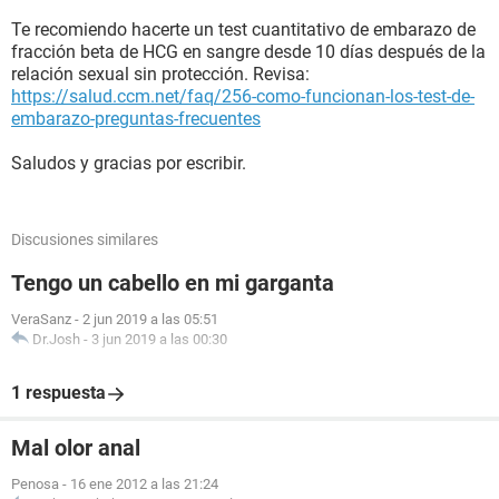
Te recomiendo hacerte un test cuantitativo de embarazo de
fracción beta de HCG en sangre desde 10 días después de la
relación sexual sin protección. Revisa:
https://salud.ccm.net/faq/256-como-funcionan-los-test-de-
embarazo-preguntas-frecuentes
Saludos y gracias por escribir.
Discusiones similares
Tengo un cabello en mi garganta
VeraSanz
-
2 jun 2019 a las 05:51
Dr.Josh
-
3 jun 2019 a las 00:30
1 respuesta
Mal olor anal
Penosa
-
16 ene 2012 a las 21:24