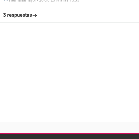
Hermanamayor
-
20 dic 2019 a las 15:35
3 respuestas