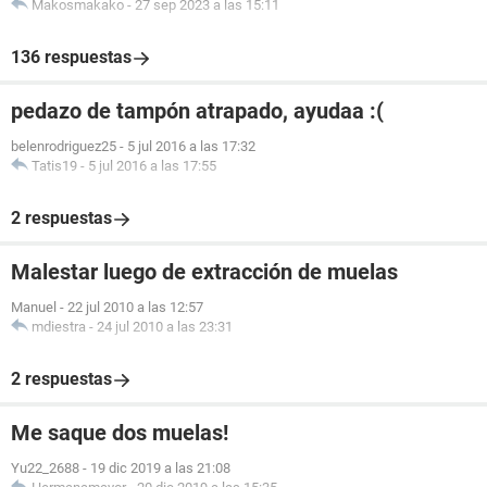
Makosmakako
-
27 sep 2023 a las 15:11
136 respuestas
pedazo de tampón atrapado, ayudaa :(
belenrodriguez25
-
5 jul 2016 a las 17:32
Tatis19
-
5 jul 2016 a las 17:55
2 respuestas
Malestar luego de extracción de muelas
Manuel
-
22 jul 2010 a las 12:57
mdiestra
-
24 jul 2010 a las 23:31
2 respuestas
Me saque dos muelas!
Yu22_2688
-
19 dic 2019 a las 21:08