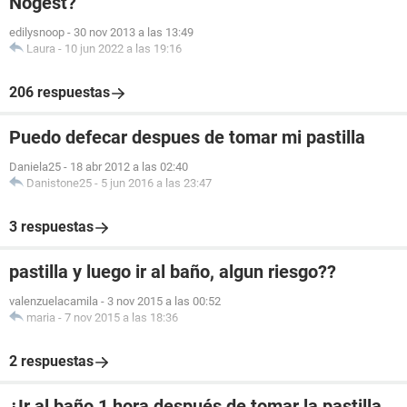
Nogest?
edilysnoop
-
30 nov 2013 a las 13:49
Laura
-
10 jun 2022 a las 19:16
206 respuestas
Puedo defecar despues de tomar mi pastilla
Daniela25
-
18 abr 2012 a las 02:40
Danistone25
-
5 jun 2016 a las 23:47
3 respuestas
pastilla y luego ir al baño, algun riesgo??
valenzuelacamila
-
3 nov 2015 a las 00:52
maria
-
7 nov 2015 a las 18:36
2 respuestas
¿Ir al baño 1 hora después de tomar la pastilla