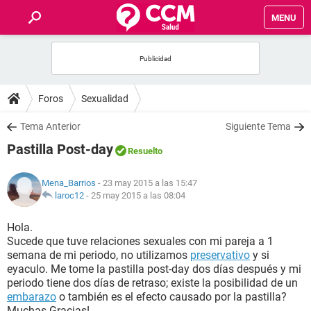
MENU
INICIO
FOROS
Foros
Sexualidad
SALUD
Tema Anterior
Siguiente Tema
Pastilla Post-day
Resuelto
FAMILIA
Mena_Barrios
- 23 may 2015 a las 15:47
NUTRICIÓN
laroc12
-
25 may 2015 a las 08:04
Hola.
BIENESTAR
Sucede que tuve relaciones sexuales con mi pareja a 1
semana de mi periodo, no utilizamos
preservativo
y si
SEXUALIDAD
eyaculo. Me tome la pastilla post-day dos días después y mi
periodo tiene dos días de retraso; existe la posibilidad de un
embarazo
o también es el efecto causado por la pastilla?
GLOSARIO
Muchas Gracias!