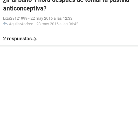
anticonceptiva?
Liza28121999
-
22 may 2016 a las 12:33
AguilarAndrea
-
23 may 2016 a las 06:42
2 respuestas