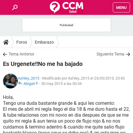
MENU
INICIO
FOROS
Foros
Embarazo
SALUD
Tema Anterior
Siguiente Tema
Es Urgenete!!No me ha bajado
FAMILIA
Ashley_2015
- Modificado por Ashley_2015 el 23/05/2015, 23:43
NUTRICIÓN
Abigail P.
-
30 may 2015 a las 00:34
Hola,
BIENESTAR
Tengo una duda bastante grande & aqui les comento:
El mes de abril mi regla llego el dia 18 & me duro hasta el 22,
SEXUALIDAD
& tube relaciones con mi novio en dia despues de que se me
quito mi regla & aun tenia un poco de flujo rojo & no nos
cuidamos & termino adentro & cuando me quite salio flujo
GLOSARIO
bastante blanco (nose aque se debe eso) & en este mes no