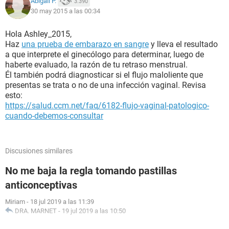
Abigail P.
3.390
30 may 2015 a las 00:34
Hola Ashley_2015,
Haz
una prueba de embarazo en sangre
y lleva el resultado
a que interprete el ginecólogo para determinar, luego de
haberte evaluado, la razón de tu retraso menstrual.
Él también podrá diagnosticar si el flujo maloliente que
presentas se trata o no de una infección vaginal. Revisa
esto:
https://salud.ccm.net/faq/6182-flujo-vaginal-patologico-
cuando-debemos-consultar
Discusiones similares
No me baja la regla tomando pastillas
anticonceptivas
Miriam
-
18 jul 2019 a las 11:39
DRA. MARNET
-
19 jul 2019 a las 10:50