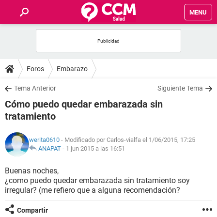
MENU
INICIO
FOROS
Foros
Embarazo
SALUD
Tema Anterior
Siguiente Tema
Cómo puedo quedar embarazada sin
FAMILIA
tratamiento
NUTRICIÓN
werita0610
- Modificado por Carlos-vialfa el 1/06/2015, 17:25
ANAPAT
-
1 jun 2015 a las 16:51
BIENESTAR
Buenas noches,
¿como puedo quedar embarazada sin tratamiento soy
SEXUALIDAD
irregular? (me refiero que a alguna recomendación?
GLOSARIO
Compartir