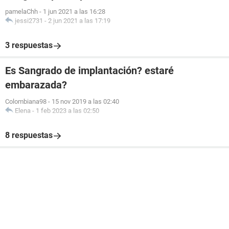
pamelaChh
-
1 jun 2021 a las 16:28
jessi2731
-
2 jun 2021 a las 17:19
3 respuestas
Es Sangrado de implantación? estaré
embarazada?
Colombiana98
-
15 nov 2019 a las 02:40
Elena
-
1 feb 2023 a las 02:50
8 respuestas