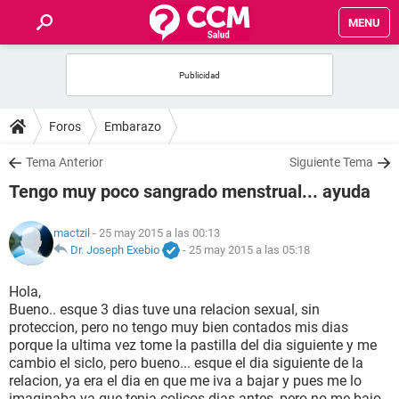
MENU
INICIO
FOROS
Foros
Embarazo
SALUD
Tema Anterior
Siguiente Tema
Tengo muy poco sangrado menstrual... ayuda
FAMILIA
mactzil
- 25 may 2015 a las 00:13
NUTRICIÓN
Dr. Joseph Exebio
-
25 may 2015 a las 05:18
Hola,
BIENESTAR
Bueno.. esque 3 dias tuve una relacion sexual, sin
proteccion, pero no tengo muy bien contados mis dias
SEXUALIDAD
porque la ultima vez tome la pastilla del dia siguiente y me
cambio el siclo, pero bueno... esque el dia siguiente de la
relacion, ya era el dia en que me iva a bajar y pues me lo
GLOSARIO
imaginaba ya que tenia colicos dias antes, pero no me bajo