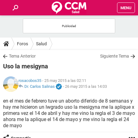
MENU
INICIO
FOROS
Foros
Salud
SALUD
Tema Anterior
Siguiente Tema
Uso la mesigyna
FAMILIA
rosacobos35
- 25 may 2015 a las 02:11
NUTRICIÓN
Dr. Carlos Salinas
-
26 may 2015 a las 14:03
en el mes de febrero tuve un aborto diferido de 8 semanas y
BIENESTAR
hay me hicieron un lwgrado uso la mesigyna me la aplique x
primera vez el 14 de abril y hay me vino la regla el 3 de mayo
SEXUALIDAD
ahora me la aplique el 14 de mayo y me vino la regla el 24
de mayo
GLOSARIO