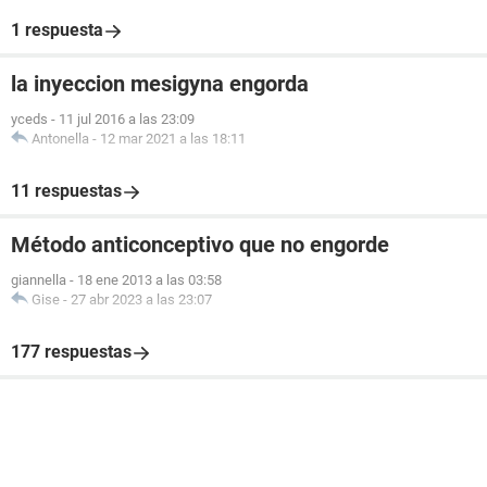
1 respuesta
la inyeccion mesigyna engorda
yceds
-
11 jul 2016 a las 23:09
Antonella
-
12 mar 2021 a las 18:11
11 respuestas
Método anticonceptivo que no engorde
giannella
-
18 ene 2013 a las 03:58
Gise
-
27 abr 2023 a las 23:07
177 respuestas