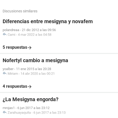
Discusiones similares
Diferencias entre mesigyna y novafem
polandreaa
-
21 dic 2012 a las 09:56
Cami
-
4 mar 2022 a las 04:58
5 respuestas
Nofertyl cambio a mesigyna
yoalber
-
11 ene 2015 a las 20:28
Miriam
-
14 abr 2020 a las 00:21
4 respuestas
¿La Mesigyna engorda?
mrojas1
-
6 jun 2017 a las 23:12
Zarahuayaquita
-
6 jun 2017 a las 23:13