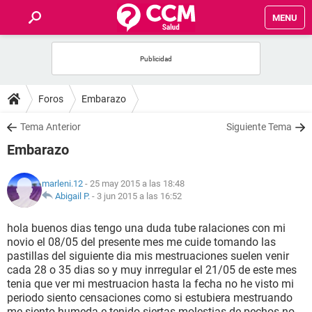
MENU
INICIO
FOROS
Foros
Embarazo
SALUD
Tema Anterior
Siguiente Tema
Embarazo
FAMILIA
marleni.12
- 25 may 2015 a las 18:48
NUTRICIÓN
Abigail P.
-
3 jun 2015 a las 16:52
hola buenos dias tengo una duda tube ralaciones con mi
BIENESTAR
novio el 08/05 del presente mes me cuide tomando las
pastillas del siguiente dia mis mestruaciones suelen venir
SEXUALIDAD
cada 28 o 35 dias so y muy inrregular el 21/05 de este mes
tenia que ver mi mestruacion hasta la fecha no he visto mi
periodo siento censaciones como si estubiera mestruando
GLOSARIO
me siento humeda e tenido siertas molestias de pechos no