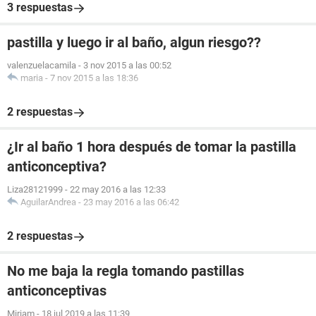
3 respuestas
pastilla y luego ir al baño, algun riesgo??
valenzuelacamila
-
3 nov 2015 a las 00:52
maria
-
7 nov 2015 a las 18:36
2 respuestas
¿Ir al baño 1 hora después de tomar la pastilla
anticonceptiva?
Liza28121999
-
22 may 2016 a las 12:33
AguilarAndrea
-
23 may 2016 a las 06:42
2 respuestas
No me baja la regla tomando pastillas
anticonceptivas
Miriam
-
18 jul 2019 a las 11:39