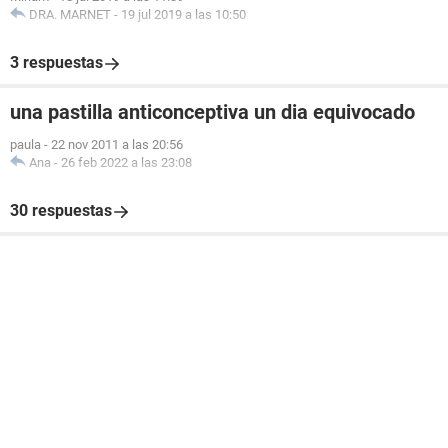
DRA. MARNET
-
19 jul 2019 a las 10:50
3 respuestas
una pastilla anticonceptiva un dia equivocado
paula
-
22 nov 2011 a las 20:56
Ana
-
26 feb 2022 a las 23:08
30 respuestas