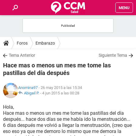
MENU
INICIO
FOROS
Foros
Embarazo
SALUD
Tema Anterior
Siguiente Tema
Hace mas o menos un mes me tome las
FAMILIA
pastillas del día después
NUTRICIÓN
Anomina97
- 26 may 2015 a las 15:34
Abigail P.
-
4 jun 2015 a las 00:28
BIENESTAR
Hola,
Hace mas o menos un mes me tome las pastillas del día
SEXUALIDAD
después... hace dos días se me había ido la menstruación...
6 días después me volvió a llegar la menstruación, (creo que
eso eso ya que me demoro lo mismo que me demora la
GLOSARIO