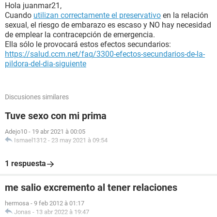
Hola juanmar21,
Cuando
utilizan correctamente el preservativo
en la relación
sexual, el riesgo de embarazo es escaso y NO hay necesidad
de emplear la contracepción de emergencia.
Ella sólo le provocará estos efectos secundarios:
https://salud.ccm.net/faq/3300-efectos-secundarios-de-la-
pildora-del-dia-siguiente
Discusiones similares
Tuve sexo con mi prima
Adejo10
-
19 abr 2021 à 00:05
Ismael1312
-
23 may 2021 à 09:54
1 respuesta
me salio excremento al tener relaciones
hermosa
-
9 feb 2012 à 01:17
Jonas
-
13 abr 2022 à 19:47