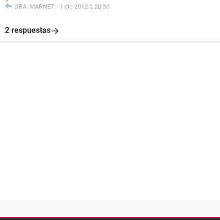
DRA. MARNET
-
1 dic 2012 à 20:30
2 respuestas