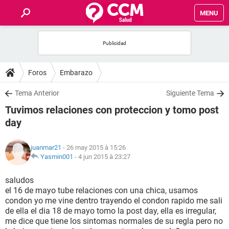
MENU
INICIO
FORUMS
Foros
Embarazo
SALUD
Tema Anterior
Siguiente Tema
Tuvimos relaciones con proteccion y tomo post
FAMILIA
day
NUTRICIÓN
juanmar21
- 26 may 2015 à 15:26
Yasmin001
-
4 jun 2015 à 23:27
BIENESTAR
saludos
el 16 de mayo tube relaciones con una chica, usamos
SEXUALIDAD
condon yo me vine dentro trayendo el condon rapido me sali
de ella el dia 18 de mayo tomo la post day, ella es irregular,
me dice que tiene los sintomas normales de su regla pero no
GLOSARIO