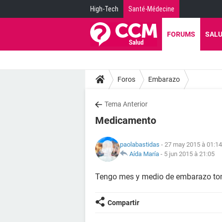
High-Tech
Santé-Médecine
FORUMS
SAL
Foros
Embarazo
Tema Anterior
Medicamento
paolabastidas
- 27 may 2015 à 01:14
Aída María
-
5 jun 2015 à 21:05
Tengo mes y medio de embarazo tom
Compartir