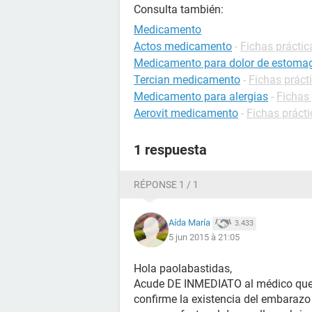
Consulta también:
Medicamento
Actos medicamento
-
Fichas prácti
Medicamento para dolor de estoma
Tercian medicamento
-
Fichas prác
Medicamento para alergias
-
Fichas 
Aerovit medicamento
-
Fichas práct
1 respuesta
RÉPONSE 1 / 1
Aída María
3.433
5 jun 2015 à 21:05
Hola paolabastidas,
Acude DE INMEDIATO al médico que 
confirme la existencia del embarazo