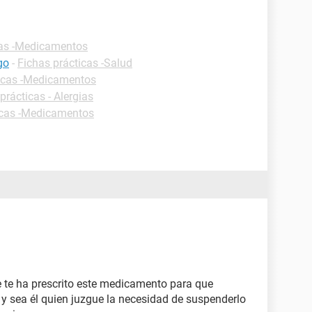
cas -Medicamentos
go
-
Fichas prácticas -Salud
ticas -Medicamentos
prácticas - Alergias
icas -Medicamentos
te ha prescrito este medicamento para que
 y sea él quien juzgue la necesidad de suspenderlo