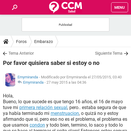
MENU
INICIO
FOROS
Foros
Embarazo
SALUD
Tema Anterior
Siguiente Tema
Por favor quisiera saber si estoy o no
FAMILIA
Emymiranda
- Modificado por Emymiranda el 27/05/2015, 03:40
NUTRICIÓN
Emymiranda
-
27 may 2015 a las 04:36
Hola,
BIENESTAR
Bueno, lo que sucede es que tengo 16 años, el 16 de mayo
tuve mi
primera relación sexual
, pero.. estaba segura de que
SEXUALIDAD
ya había terminado mi
menstruacion
, o quizá no y estoy
afirmando que si, pero eso no es el problema, el problema es
que usamos
condon
y todo bien, termino, lo saco y todo lo
GLOSARIO
que se hace al terminar el coito claro! Entonces estoy segura