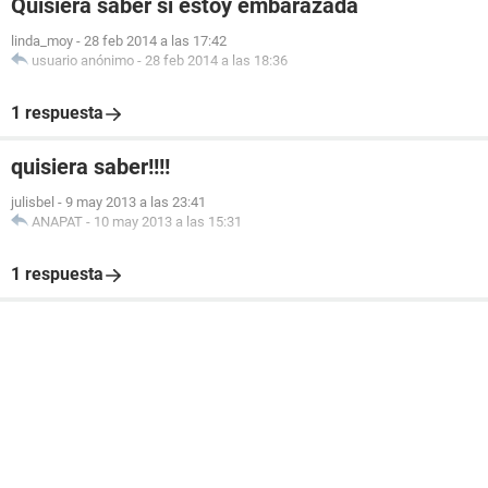
Quisiera saber si estoy embarazada
linda_moy
-
28 feb 2014 a las 17:42
usuario anónimo
-
28 feb 2014 a las 18:36
1 respuesta
quisiera saber!!!!
julisbel
-
9 may 2013 a las 23:41
ANAPAT
-
10 may 2013 a las 15:31
1 respuesta