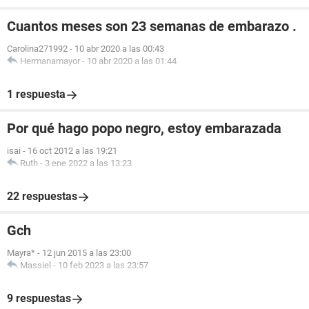
Cuantos meses son 23 semanas de embarazo .
Carolina271992
-
10 abr 2020 a las 00:43
Hermanamayor
-
10 abr 2020 a las 01:44
1 respuesta
Por qué hago popo negro, estoy embarazada
isai
-
16 oct 2012 a las 19:21
Ruth
-
3 ene 2022 a las 13:23
22 respuestas
Gch
Mayra*
-
12 jun 2015 a las 23:00
Massiel
-
10 feb 2023 a las 23:57
9 respuestas