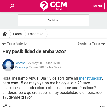
MENU
INICIO
FOROS
Foros
Embarazo
SALUD
Tema Anterior
Siguiente Tema
Hay posibilidad de embarazo?
FAMILIA
Roomss
- 27 may 2015 a las 07:31
NUTRICIÓN
ezzyg
-
27 may 2015 a las 07:42
Hola, me llamo Aby, el Dia 15 de abril tuve mi
menstruacion
,
BIENESTAR
para este 15 de mayo ya no me bajo y el dia 20 tuve
relaciones sin proteccion..entonces tome una Postinos2
SEXUALIDAD
unidosis. pero quiero saber si hay posibilidad d embarazoo.
ayudenme xfavor
GLOSARIO