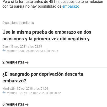
Pero si la tomaste antes de 48 hrs después de tener relación
con tu pareja no hay posibilidad de
embarazo
Discusiones similares
Use la misma prueba de embarazo en dos
ocasiones y la primera vez dió negativo y
Dan
-
13 sep 2021 a las 02:19
marsan1990
-
28 sep 2023 a las 09:26
2 respuestas
¿El sangrado por deprivación descarta
embarazo?
KimSa29
-
30 oct 2018 a las 01:56
Victoria__7274
-
14 sep 2021 a las 00:42
6 respuestas