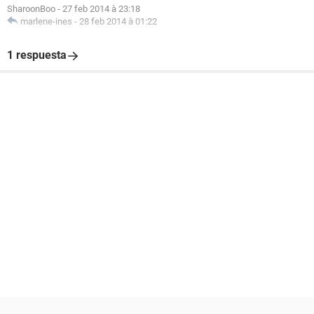
SharoonBoo
-
27 feb 2014 à 23:18
marlene-ines
-
28 feb 2014 à 01:22
1 respuesta