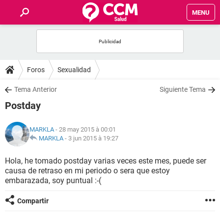
MENU
INICIO
FORUMS
Foros
Sexualidad
SALUD
Tema Anterior
Siguiente Tema
Postday
FAMILIA
MARKLA
- 28 may 2015 à 00:01
NUTRICIÓN
MARKLA
-
3 jun 2015 à 19:27
Hola, he tomado postday varias veces este mes, puede ser
BIENESTAR
causa de retraso en mi periodo o sera que estoy
embarazada, soy puntual :-(
SEXUALIDAD
Compartir
GLOSARIO