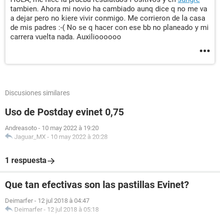
tambien. Ahora mi novio ha cambiado aunq dice q no me va
a dejar pero no kiere vivir conmigo. Me corrieron de la casa
de mis padres :-( No se q hacer con ese bb no planeado y mi
carrera vuelta nada. Auxilioooooo
Discusiones similares
Uso de Postday evinet 0,75
Andreasoto
-
10 may 2022 à 19:20
Jaguar_MX
-
10 may 2022 à 20:28
1 respuesta
Que tan efectivas son las pastillas Evinet?
Deimarfer
-
12 jul 2018 à 04:47
Deimarfer
-
12 jul 2018 à 05:18