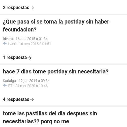
2 respuestas
¿Que pasa si se toma la postday sin haber
fecundacion?
trivero
-
16 sep 2015 à 01:34
LJeri
-
16 sep 2015 à 01:51
1 respuesta
hace 7 dias tome postday sin necesitarla?
Karlalga
-
12 jun 2014 à 09:34
RT
-
24 mar 2020 à 19:46
4 respuestas
tome las pastillas del dia despues sin
necesitarlas?? porq no me