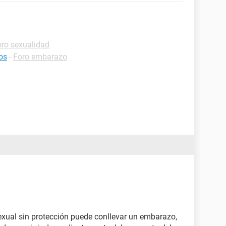
oro sexualidad
os
-
Foro embarazo
xual sin protección puede conllevar un embarazo,