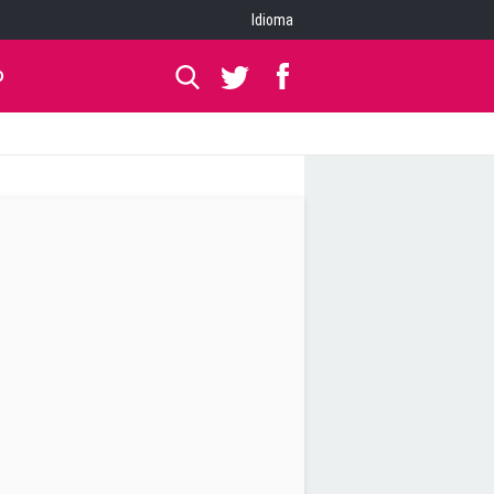
Idioma
O