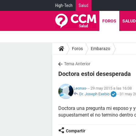
High-Tech
Salud
FOROS
SALUD
Foros
Embarazo
Tema Anterior
Doctora estoi desesperada
Leonas-
- 29 may 2015 a las 16:08
Dr. Joseph Exebio
-
31 may 20
Doctora una pregunta mi esposo y yo
supuestament el no termino dentro
Compartir