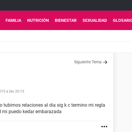
FAMILIA
NUTRICIÓN
BIENESTAR
SEXUALIDAD
GLOSARI
Siguiente Tema
15 a las 20:13
 tubimos relaciones al dia sig k c termino mi regla
 d mi puedo kedar embarazada