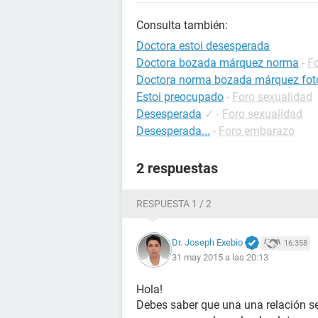
Consulta también:
Doctora estoi desesperada
Doctora bozada márquez norma
-
F
Doctora norma bozada márquez fot
Estoi preocupado
-
Foro sexualidad
Desesperada
✓
-
Foro sexualidad
Desesperada...
-
Foro embarazo
2 respuestas
RESPUESTA 1 / 2
Dr. Joseph Exebio
16.358
31 may 2015 a las 20:13
Hola!
Debes saber que una una relación se