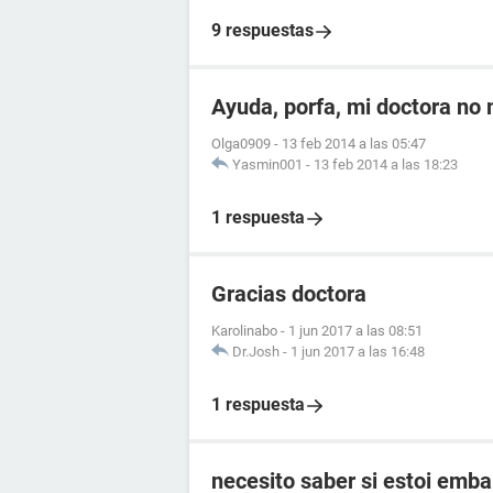
9 respuestas
Ayuda, porfa, mi doctora no
Olga0909
-
13 feb 2014 a las 05:47
Yasmin001
-
13 feb 2014 a las 18:23
1 respuesta
Gracias doctora
Karolinabo
-
1 jun 2017 a las 08:51
Dr.Josh
-
1 jun 2017 a las 16:48
1 respuesta
necesito saber si estoi emb