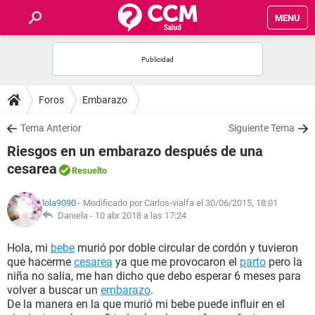
MENU
INICIO
FOROS
Foros
Embarazo
SALUD
Tema Anterior
Siguiente Tema
Riesgos en un embarazo después de una
FAMILIA
cesarea
Resuelto
NUTRICIÓN
lola9090
- Modificado por Carlos-vialfa el 30/06/2015, 18:01
Daniela -
10 abr 2018 a las 17:24
BIENESTAR
Hola, mi
bebe
murió por doble circular de cordón y tuvieron
que hacerme
cesarea
ya que me provocaron el
parto
pero la
SEXUALIDAD
niña no salia, me han dicho que debo esperar 6 meses para
volver a buscar un
embarazo
.
De la manera en la que murió mi bebe puede influir en el
GLOSARIO