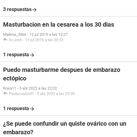
3 respuestas
Masturbacion en la cesarea a los 30 dias
Malena_3466
-
12 jul 2019 a las 13:27
Dr.Josh
-
13 jul 2019 a las 20:32
1 respuesta
Puedo masturbarme despues de embarazo
ectópico
Rosa11
-
5 abr 2022 a las 22:02
Paulacastro01
-
5 abr 2022 a las 23:30
1 respuesta
¿Se puede confundir un quiste ovárico con un
embarazo?