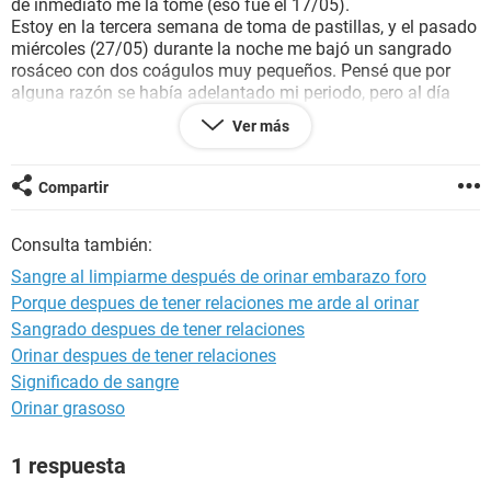
de inmediato me la tomé (eso fue el 17/05).
Estoy en la tercera semana de toma de pastillas, y el pasado
miércoles (27/05) durante la noche me bajó un sangrado
rosáceo con dos coágulos muy pequeños. Pensé que por
alguna razón se había adelantado mi periodo, pero al día
siguiente no me bajó más.
Ver más
Estoy preocupada, no sé si hacerme una prueba de
embarazo en este momento, la menstruación (según el ciclo
de las pastillas) debería venirme el 03/06 (exactamente una
Compartir
semana después del sangrado de una noche), no sé si
esperar a ese día.
Consulta también:
Sangre al limpiarme después de orinar embarazo foro
Porque despues de tener relaciones me arde al orinar
Sangrado despues de tener relaciones
Orinar despues de tener relaciones
Significado de sangre
Orinar grasoso
1 respuesta