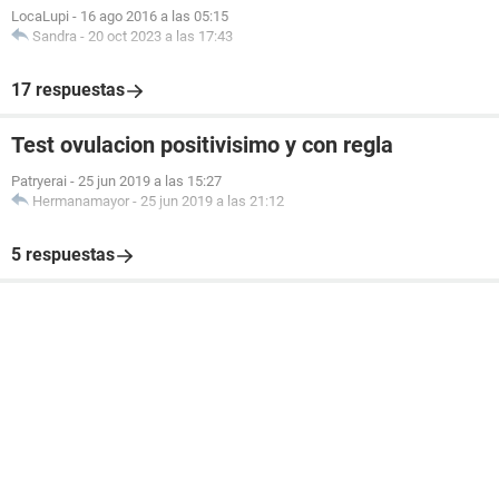
LocaLupi
-
16 ago 2016 a las 05:15
Sandra
-
20 oct 2023 a las 17:43
17 respuestas
Test ovulacion positivisimo y con regla
Patryerai
-
25 jun 2019 a las 15:27
Hermanamayor
-
25 jun 2019 a las 21:12
5 respuestas