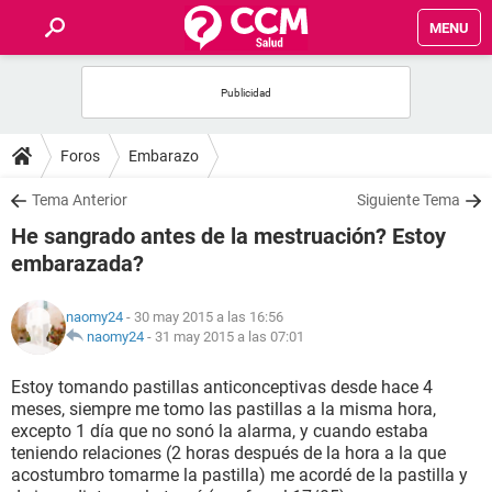
MENU
INICIO
FOROS
Foros
Embarazo
SALUD
Tema Anterior
Siguiente Tema
He sangrado antes de la mestruación? Estoy
FAMILIA
embarazada?
NUTRICIÓN
naomy24
- 30 may 2015 a las 16:56
naomy24
-
31 may 2015 a las 07:01
BIENESTAR
Estoy tomando pastillas anticonceptivas desde hace 4
meses, siempre me tomo las pastillas a la misma hora,
SEXUALIDAD
excepto 1 día que no sonó la alarma, y cuando estaba
teniendo relaciones (2 horas después de la hora a la que
acostumbro tomarme la pastilla) me acordé de la pastilla y
GLOSARIO