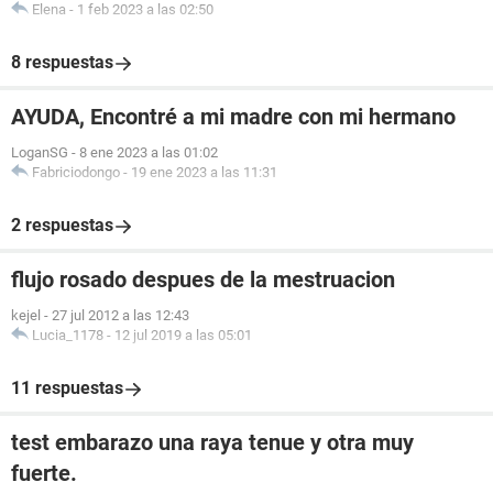
Elena
-
1 feb 2023 a las 02:50
8 respuestas
AYUDA, Encontré a mi madre con mi hermano
LoganSG
-
8 ene 2023 a las 01:02
Fabriciodongo
-
19 ene 2023 a las 11:31
2 respuestas
flujo rosado despues de la mestruacion
kejel
-
27 jul 2012 a las 12:43
Lucia_1178
-
12 jul 2019 a las 05:01
11 respuestas
test embarazo una raya tenue y otra muy
fuerte.