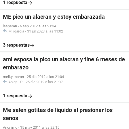
1 respuesta
ME pico un alacran y estoy embarazada
lesperan
-
6 sep 2012 a las 21:34
Miligarcia
-
31 jul 2023 a las 11:02
3 respuestas
ami esposa la pico un alacran y tine 6 meses de
embarazo
melky moran
-
25 dic 2012 a las 21:04
Abigail P.
-
25 dic 2012 a las 21:37
1 respuesta
Me salen gotitas de líquido al presionar los
senos
Anonimo
-
15 may 2011 a las 22:15