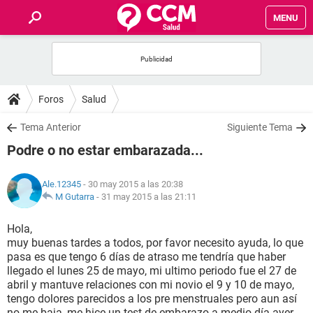
MENU
INICIO
FOROS
Foros
Salud
SALUD
Tema Anterior
Siguiente Tema
Podre o no estar embarazada...
FAMILIA
Ale.12345
- 30 may 2015 a las 20:38
NUTRICIÓN
M Gutarra
-
31 may 2015 a las 21:11
Hola,
BIENESTAR
muy buenas tardes a todos, por favor necesito ayuda, lo que
pasa es que tengo 6 días de atraso me tendría que haber
SEXUALIDAD
llegado el lunes 25 de mayo, mi ultimo periodo fue el 27 de
abril y mantuve relaciones con mi novio el 9 y 10 de mayo,
tengo dolores parecidos a los pre menstruales pero aun así
GLOSARIO
no me baja, me hice un test de embarazo a medio día ayer