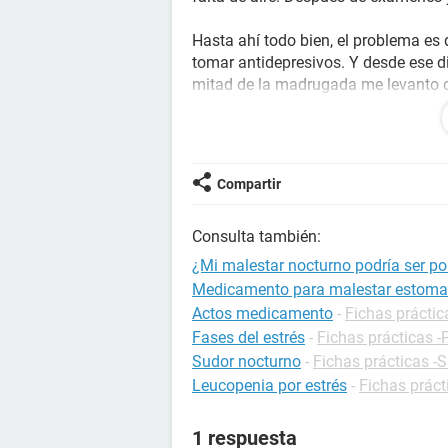
Hasta ahí todo bien, el problema e
tomar antidepresivos. Y desde ese d
mitad de la madrugada me levanto co
Estos síntomas pasan después de u
No es la primera vez que me recetan 
del estrés o del mismo medicament
dosis es una cápsula cada noche.
Compartir
Agradezco su ayuda.
Consulta también:
¿Mi malestar nocturno podría ser p
Medicamento para malestar estoma
Actos medicamento
-
Fichas prácti
Fases del estrés
-
Fichas prácticas -
Sudor nocturno
-
Fichas prácticas -
Leucopenia por estrés
-
Fichas práct
1 respuesta