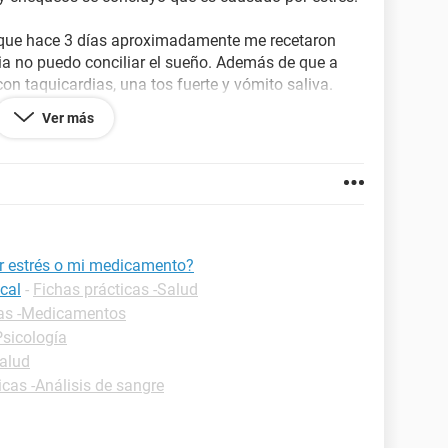
s que hace 3 días aproximadamente me recetaron
ia no puedo conciliar el sueño. Además de que a
n taquicardias, una tos fuerte y vómito saliva.
n tiempo.
Ver más
antidepresivos, así que no se si podría ser producto
o. Mi medicamento es Mazda Venlafaxina 75 mg, la
or estrés o mi medicamento?
cal
-
Fichas prácticas -Salud
cas -Medicamentos
Psicología
Salud
icas -Análisis de sangre