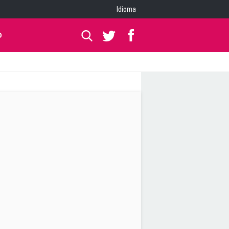
Idioma
O