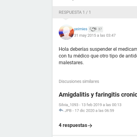
RESPUESTA 1 / 1
yeimies
37
31 may 2015 a las 03:47
Hola deberías suspender el medicam
con tu médico que otro tipo de anti
malestares.
Discusiones similares
Amigdalitis y faringitis croni
Silvia_1093
-
13 feb 2019 a las 00:13
JPB
-
17 dic 2020 a las 06:59
4 respuestas