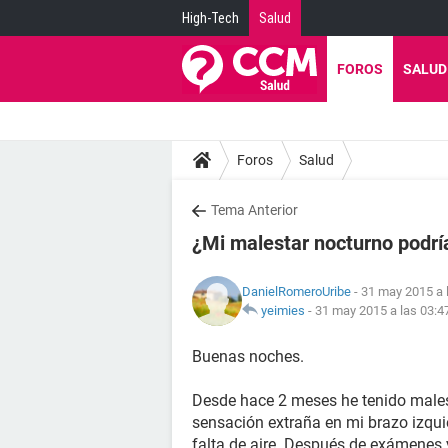
High-Tech
Salud
FOROS
SALUD
Foros
Salud
Tema Anterior
¿Mi malestar nocturno podrí
DanielRomeroUribe
- 31 may 2015 a 
yeimies
-
31 may 2015 a las 03:4
Buenas noches.
Desde hace 2 meses he tenido malest
sensación extraña en mi brazo izqu
falta de aire. Después de exámenes 