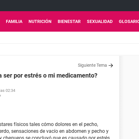
FAMILIA
NUTRICIÓN
BIENESTAR
SEXUALIDAD
GLOSARI
Siguiente Tema
a ser por estrés o mi medicamento?
las 02:34
7
ares físicos tales cómo dolores en el pecho,
ierdo, sensaciones de vacío en abdomen y pecho y
y chequeos se concluyó que es causado por estrés.