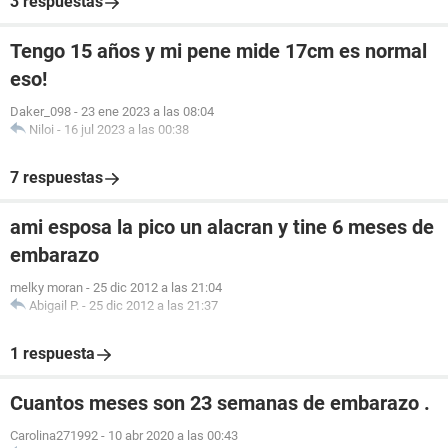
3 respuestas
Tengo 15 años y mi pene mide 17cm es normal
eso!
Daker_098
-
23 ene 2023 a las 08:04
Niloi
-
16 jul 2023 a las 00:38
7 respuestas
ami esposa la pico un alacran y tine 6 meses de
embarazo
melky moran
-
25 dic 2012 a las 21:04
Abigail P.
-
25 dic 2012 a las 21:37
1 respuesta
Cuantos meses son 23 semanas de embarazo .
Carolina271992
-
10 abr 2020 a las 00:43