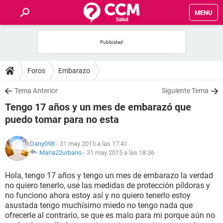
MENU
INICIO
FOROS
Foros
Embarazo
SALUD
Tema Anterior
Siguiente Tema
Tengo 17 años y un mes de embarazó que
FAMILIA
puedo tomar para no esta
NUTRICIÓN
Dany098
- 31 may 2015 a las 17:41
Maria22urbano
-
31 may 2015 a las 18:36
BIENESTAR
Hola, tengo 17 años y tengo un mes de embarazo la verdad
no quiero tenerlo, use las medidas de protección píldoras y
SEXUALIDAD
no funciono ahora estoy así y no quiero tenerlo estoy
asustada tengo muchísimo miedo no tengo nada que
ofrecerle al contrario, se que es malo para mi porque aún no
GLOSARIO