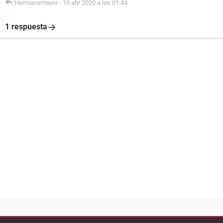
Hermanamayor
-
10 abr 2020 a las 01:44
1 respuesta