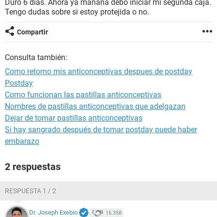
Duro 6 dias. Ahora ya manana debo iniciar mi segunda caja.
Tengo dudas sobre si estoy protejida o no.
Compartir
Consulta también:
Como retomo mis anticonceptivas despues de postday
Postday
Como funcionan las pastillas anticonceptivas
Nombres de pastillas anticonceptivas que adelgazan
Dejar de tomar pastillas anticonceptivas
Si hay sangrado después de tomar postday puede haber
embarazo
2 respuestas
RESPUESTA 1 / 2
Dr. Joseph Exebio
16.358