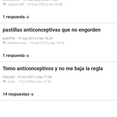
Jaguar_MX
-
10 may 2022 a las 20:28
1 respuesta
pastillas anticonceptivas que no engorden
judeiffer
-
19 sep 2013 a las 18:24
marlene-ines
-
19 sep 2013 a las 19:16
1 respuesta
Tomo anticonceptivos y no me baja la regla
Chica20
-
10 nov 2011 a las 17:58
Carla.
-
17 jul 2020 a las 12:26
14 respuestas