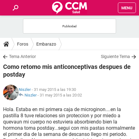
MENU
INICIO
FOROS
Foros
Embarazo
SALUD
Tema Anterior
Siguiente Tema
Como retomo mis anticonceptivas despues de
FAMILIA
postday
NUTRICIÓN
Niszler
- 31 may 2015 a las 19:30
Niszler
-
31 may 2015 a las 20:02
BIENESTAR
Hola. Estaba en mi primera caja de microginon....en la
pastilla 8 tuve relaciones sin proteccion y por miedo a
SEXUALIDAD
quevaun mi cuerpo no estuviera absorbiendo bien la
hormona toma postday...segui con mis pastas normalmente
el primer dia de la semana de descanso llego mi periodo.
GLOSARIO