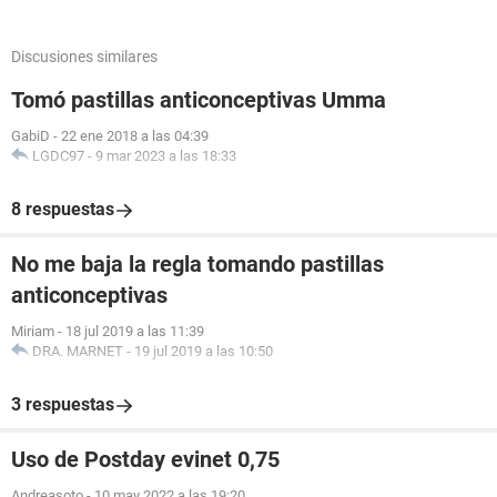
Discusiones similares
Tomó pastillas anticonceptivas Umma
GabiD
-
22 ene 2018 a las 04:39
LGDC97
-
9 mar 2023 a las 18:33
8 respuestas
No me baja la regla tomando pastillas
anticonceptivas
Miriam
-
18 jul 2019 a las 11:39
DRA. MARNET
-
19 jul 2019 a las 10:50
3 respuestas
Uso de Postday evinet 0,75
Andreasoto
-
10 may 2022 a las 19:20