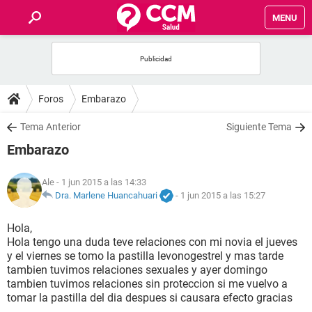
MENU
INICIO
FOROS
Foros
Embarazo
SALUD
Tema Anterior
Siguiente Tema
Embarazo
FAMILIA
Ale
- 1 jun 2015 a las 14:33
NUTRICIÓN
Dra. Marlene Huancahuari
-
1 jun 2015 a las 15:27
Hola,
BIENESTAR
Hola tengo una duda teve relaciones con mi novia el jueves
y el viernes se tomo la pastilla levonogestrel y mas tarde
SEXUALIDAD
tambien tuvimos relaciones sexuales y ayer domingo
tambien tuvimos relaciones sin proteccion si me vuelvo a
tomar la pastilla del dia despues si causara efecto gracias
GLOSARIO