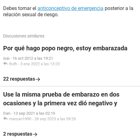
Debes tomar el
anticonceptivo de emergencia
posterior a la
relación sexual de riesgo.
Discusiones similares
Por qué hago popo negro, estoy embarazada
isai
-
16 oct 2012 a las 19:21
Ruth
-
3 ene 2022 a las 13:23
22 respuestas
Use la misma prueba de embarazo en dos
ocasiones y la primera vez dió negativo y
Dan
-
13 sep 2021 a las 02:19
marsan1990
-
28 sep 2023 a las 09:26
2 respuestas