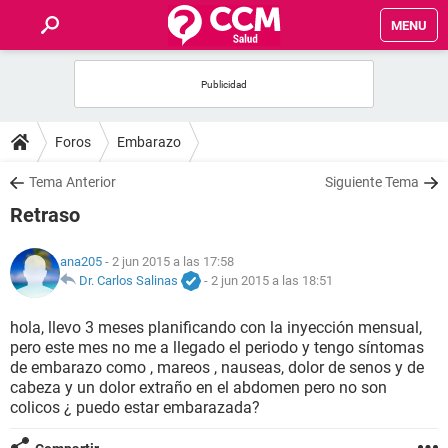
MENU
INICIO
FOROS
Foros
Embarazo
SALUD
Tema Anterior
Siguiente Tema
Retraso
FAMILIA
ana205
- 2 jun 2015 a las 17:58
NUTRICIÓN
Dr. Carlos Salinas
-
2 jun 2015 a las 18:51
hola, llevo 3 meses planificando con la inyección mensual,
BIENESTAR
pero este mes no me a llegado el periodo y tengo síntomas
de embarazo como , mareos , nauseas, dolor de senos y de
SEXUALIDAD
cabeza y un dolor extraño en el abdomen pero no son
colicos ¿ puedo estar embarazada?
GLOSARIO