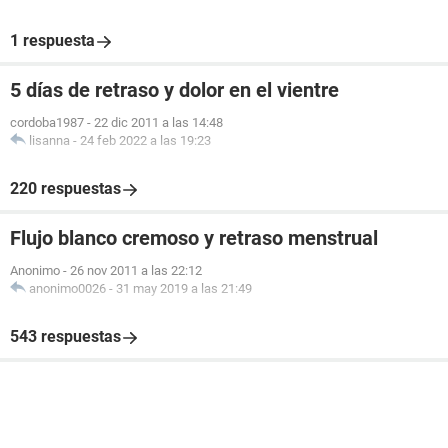
1 respuesta
5 días de retraso y dolor en el vientre
cordoba1987
-
22 dic 2011 a las 14:48
lisanna
-
24 feb 2022 a las 19:23
220 respuestas
Flujo blanco cremoso y retraso menstrual
Anonimo
-
26 nov 2011 a las 22:12
anonimo0026
-
31 may 2019 a las 21:49
543 respuestas