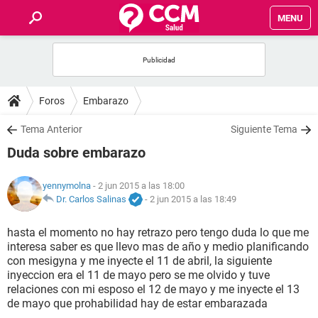
MENU
INICIO
FOROS
Foros
Embarazo
SALUD
Tema Anterior
Siguiente Tema
Duda sobre embarazo
FAMILIA
yennymolna
- 2 jun 2015 a las 18:00
NUTRICIÓN
Dr. Carlos Salinas
-
2 jun 2015 a las 18:49
hasta el momento no hay retrazo pero tengo duda lo que me
BIENESTAR
interesa saber es que llevo mas de año y medio planificando
con mesigyna y me inyecte el 11 de abril, la siguiente
SEXUALIDAD
inyeccion era el 11 de mayo pero se me olvido y tuve
relaciones con mi esposo el 12 de mayo y me inyecte el 13
de mayo que prohabilidad hay de estar embarazada
GLOSARIO