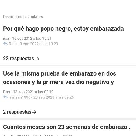
Discusiones similares
Por qué hago popo negro, estoy embarazada
isai
-
16 oct 2012 a las 19:21
Ruth
-
3 ene 2022 a las 13:23
22 respuestas
Use la misma prueba de embarazo en dos
ocasiones y la primera vez dió negativo y
Dan
-
13 sep 2021 a las 02:19
marsan1990
-
28 sep 2023 a las 09:26
2 respuestas
Cuantos meses son 23 semanas de embarazo .