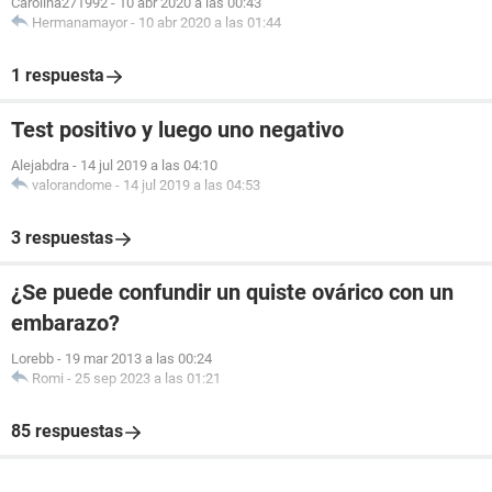
Carolina271992
-
10 abr 2020 a las 00:43
Hermanamayor
-
10 abr 2020 a las 01:44
1 respuesta
Test positivo y luego uno negativo
Alejabdra
-
14 jul 2019 a las 04:10
valorandome
-
14 jul 2019 a las 04:53
3 respuestas
¿Se puede confundir un quiste ovárico con un
embarazo?
Lorebb
-
19 mar 2013 a las 00:24
Romi
-
25 sep 2023 a las 01:21
85 respuestas