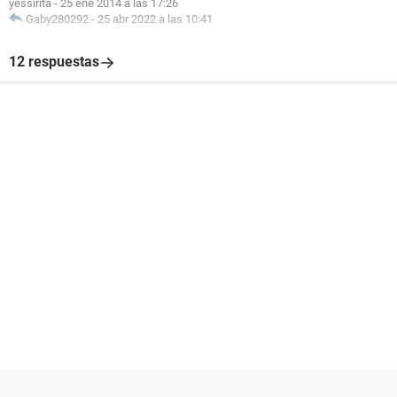
yessirita
-
25 ene 2014 a las 17:26
Gaby280292
-
25 abr 2022 a las 10:41
12 respuestas