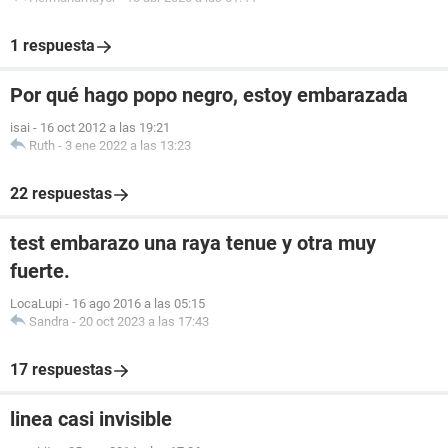
1 respuesta
Por qué hago popo negro, estoy embarazada
isai
-
16 oct 2012 a las 19:21
Ruth
-
3 ene 2022 a las 13:23
22 respuestas
test embarazo una raya tenue y otra muy
fuerte.
LocaLupi
-
16 ago 2016 a las 05:15
Sandra
-
20 oct 2023 a las 17:43
17 respuestas
linea casi invisible