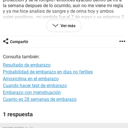
la semana despues de lo ocurrido, aun no me viene mi regla
y ya me hice analisis de sangre y de orina hoy y ambos
salen positivos , mi perdida fue el 7 de mayo y ya estamos 2
de junio, queria saber si estoy embarazada o es posible que
Ver más
el cgh aun este en mi cuerpo y por eso los resultados
positivos??? Soy irregular , y bueno necesito saber si tendre
un bebe o es una triste falsa alarma ?? AH Y TENGO MUCHO
Compartir
SUEÑO ,CANSANCIO Y ME SIENTO HINCHADA...
Consulta también:
Resultado de embarazo
Probabilidad de embarazo en dias no fertiles
Amoxicilina en el embarazo
Cuando hacer test de embarazo
Embarazo con menstruación
Cuanto es 28 semanas de embarazo
1 respuesta