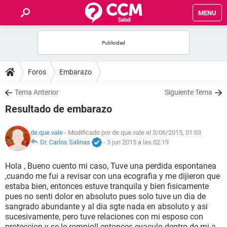
MENU
INICIO
FOROS
Foros
Embarazo
SALUD
Tema Anterior
Siguiente Tema
Resultado de embarazo
FAMILIA
de.que.vale
- Modificado por de.que.vale el 3/06/2015, 01:03
NUTRICIÓN
Dr. Carlos Salinas
-
3 jun 2015 a las 02:19
Hola , Bueno cuento mi caso, Tuve una perdida espontanea
BIENESTAR
,cuando me fui a revisar con una ecografia y me dijieron que
estaba bien, entonces estuve tranquila y bien fisicamente
SEXUALIDAD
pues no senti dolor en absoluto pues solo tuve un dia de
sangrado abundante y al dia sgte nada en absoluto y asi
sucesivamente, pero tuve relaciones con mi esposo con
GLOSARIO
proteccion y se le rompio!! entonces eyaculo dentro de mi a