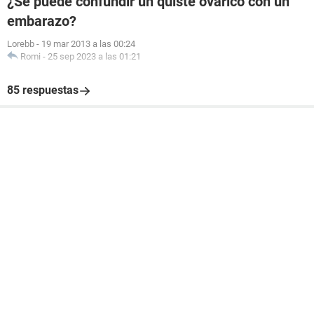
¿Se puede confundir un quiste ovárico con un
embarazo?
Lorebb
-
19 mar 2013 a las 00:24
Romi
-
25 sep 2023 a las 01:21
85 respuestas