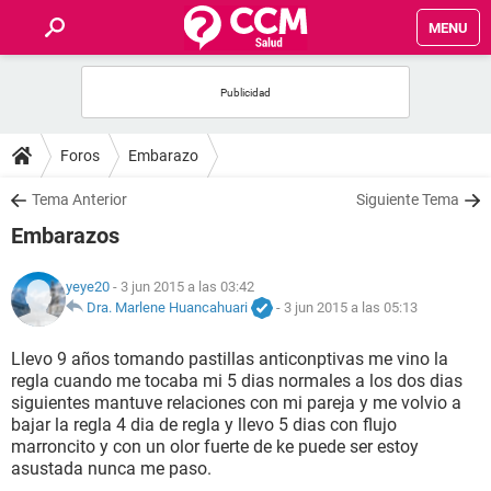
MENU
INICIO
FOROS
Foros
Embarazo
SALUD
Tema Anterior
Siguiente Tema
Embarazos
FAMILIA
yeye20
- 3 jun 2015 a las 03:42
NUTRICIÓN
Dra. Marlene Huancahuari
-
3 jun 2015 a las 05:13
Llevo 9 años tomando pastillas anticonptivas me vino la
BIENESTAR
regla cuando me tocaba mi 5 dias normales a los dos dias
siguientes mantuve relaciones con mi pareja y me volvio a
SEXUALIDAD
bajar la regla 4 dia de regla y llevo 5 dias con flujo
marroncito y con un olor fuerte de ke puede ser estoy
asustada nunca me paso.
GLOSARIO