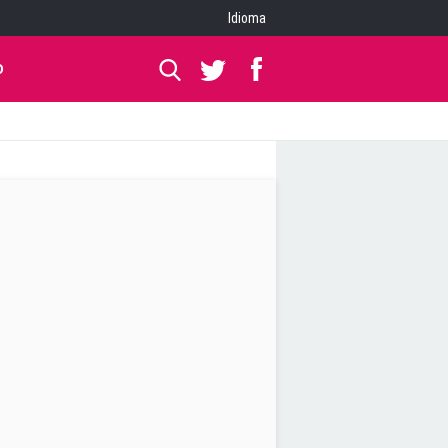
Idioma
O