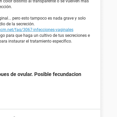
 color distinto al transparente o se vuelven más
ección.
aginal... pero esto tampoco es nada grave y solo
dio de la secreción.
.ccm.net/faq/3067-infecciones-vaginales
go para que haga un cultivo de tus secreciones e
ara instaurar el tratamiento específico.
spues de ovular. Posible fecundacion