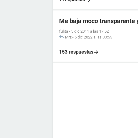
Me baja moco transparente y 
fulita
-
5 dic 2011 a las 17:52
Mrz
-
5 dic 2022 a las 00:55
153 respuestas