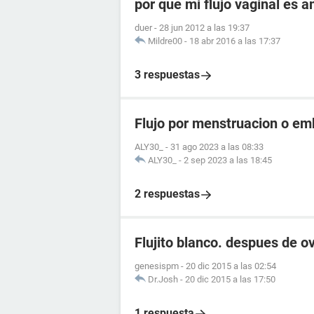
por que mi flujo vaginal es 
duer
-
28 jun 2012 a las 19:37
Mildre00
-
18 abr 2016 a las 17:37
3 respuestas
Flujo por menstruacion o e
ALY30_
-
31 ago 2023 a las 08:33
ALY30_
-
2 sep 2023 a las 18:45
2 respuestas
Flujito blanco. despues de ov
genesispm
-
20 dic 2015 a las 02:54
Dr.Josh
-
20 dic 2015 a las 17:50
1 respuesta