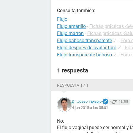
Consulta también:
Flujo
Flujo amarillo
-
Fichas prácticas -Se
Flujo marron
-
Fichas prácticas -Sal
Flujo baboso transparente
✓
-
Foro 
Flujo después de ovular foro
✓
-
For
Flujo transparente baboso
✓
-
Foro 
1 respuesta
RESPUESTA 1 / 1
Dr. Joseph Exebio
16.358
4 jun 2015 a las 05:01
No,
El flujo vaginal puede ser normal y l