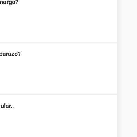
amargo?
mbarazo?
ular..