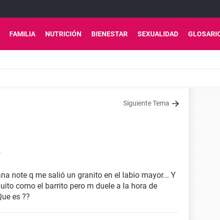
FAMILIA
NUTRICIÓN
BIENESTAR
SEXUALIDAD
GLOSARI
Siguiente Tema
9
a note q me salió un granito en el labio mayor... Y
ito como el barrito pero m duele a la hora de
Que es ??