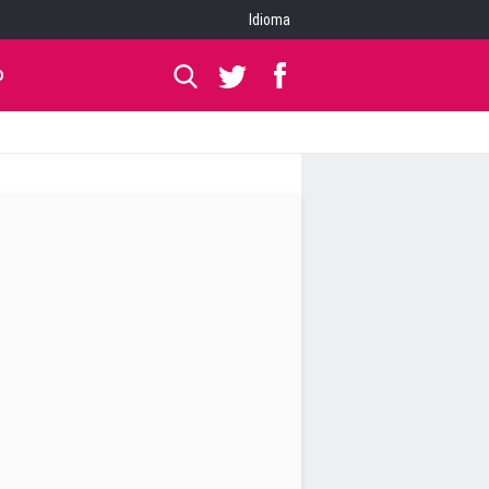
Idioma
O