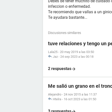
Debes de tener muchito de cuidado 
infeccion o enfermedad.
Te recomiendo que vallas a un gini
Te ayudara bastante...
Discusiones similares
tuve relaciones y tengo un 
Lala25
-
20 may 2019 a las 03:50
Jaz
-
24 sep 2023 a las 00:18
2 respuestas
Me salió un grano en el tron
Alejandro
-
24 nov 2015 a las 11:37
Htelra
-
16 oct 2023 a las 01:50
3 respuestas