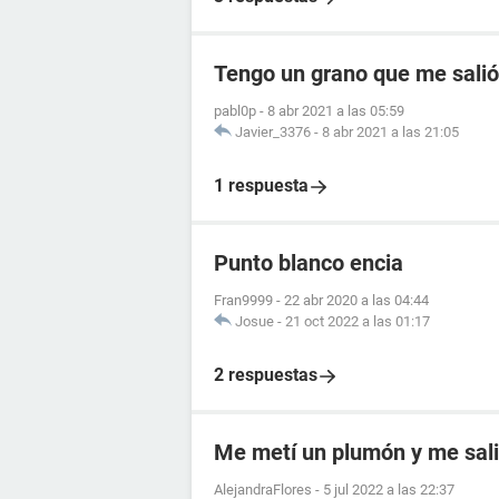
Tengo un grano que me salió 
pabl0p
-
8 abr 2021 a las 05:59
Javier_3376
-
8 abr 2021 a las 21:05
1 respuesta
Punto blanco encia
Fran9999
-
22 abr 2020 a las 04:44
Josue
-
21 oct 2022 a las 01:17
2 respuestas
Me metí un plumón y me sal
AlejandraFlores
-
5 jul 2022 a las 22:37