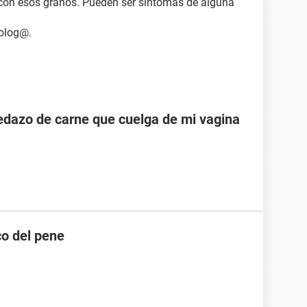
con esos granos. Pueden ser sintomas de alguna
colog@.
pedazo de carne que cuelga de mi vagina
co del pene