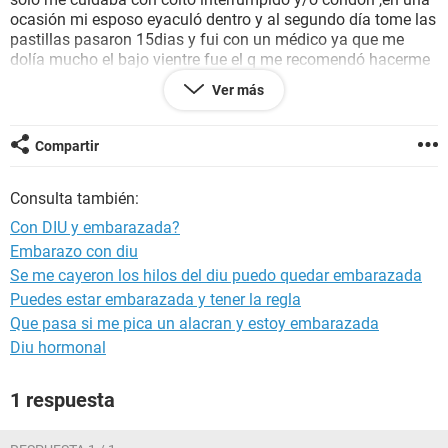
ocasión mi esposo eyaculó dentro y al segundo día tome las
pastillas pasaron 15dias y fui con un médico ya que me
dolía mucho el bajo vientre fue el q me recomendó hacerme
una prueba y como era de esperarce dio positiva. Ahora
Ver más
después de 3 años y con el DIU implantado me he sentido de
esta manera además q hace 4 días se me bajo la presión. Y
hace 2 tuve diarrea de un solo día.
Compartir
Es posible? Que este embarazada?
Consulta también:
Con DIU y embarazada?
Embarazo con diu
Se me cayeron los hilos del diu puedo quedar embarazada
Puedes estar embarazada y tener la regla
Que pasa si me pica un alacran y estoy embarazada
Diu hormonal
1 respuesta