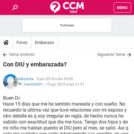
MENU
INICIO
FOROS
Foros
Embarazo
SALUD
Tema Anterior
Siguiente Tema
Con DIU y embarazada?
FAMILIA
Mitzukita
- 5 jun 2015 a las 03:09
NUTRICIÓN
Yasmin001
-
15 jun 2015 a las 21:51
Buen Dr.
BIENESTAR
Hace 15 días que me he sentido mareada y con sueño. No
recuerdo la ultima vez que tuve relaciones con mi esposo y
SEXUALIDAD
otro detalle es q soy irregular en regla, de hecho nunca he
sabido con exactitud que día me toca. Tengo dos hijos y de
mi niña me habían puesto el DIU pero al mes, se salió. Así q
GLOSARIO
solo me cuidaba con coito interrumpido y/o condón ,en una