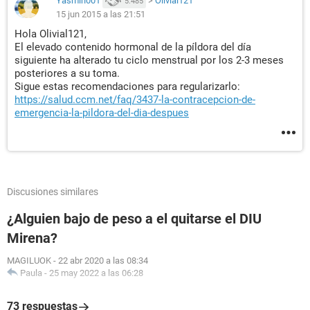
Yasmin001
>
Olivial121
5.485
15 jun 2015 a las 21:51
Hola Olivial121,
El elevado contenido hormonal de la píldora del día
siguiente ha alterado tu ciclo menstrual por los 2-3 meses
posteriores a su toma.
Sigue estas recomendaciones para regularizarlo:
https://salud.ccm.net/faq/3437-la-contracepcion-de-
emergencia-la-pildora-del-dia-despues
Discusiones similares
¿Alguien bajo de peso a el quitarse el DIU
Mirena?
MAGILUOK
-
22 abr 2020 a las 08:34
Paula
-
25 may 2022 a las 06:28
73 respuestas