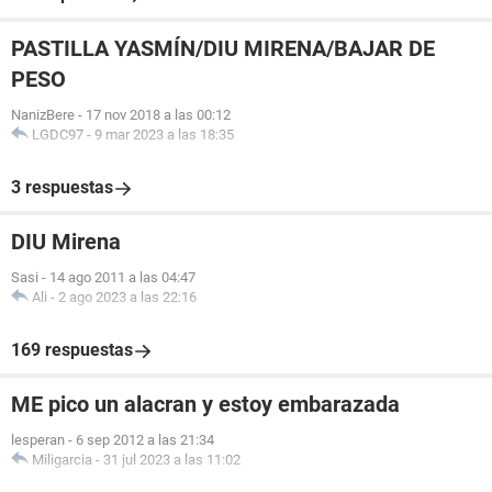
PASTILLA YASMÍN/DIU MIRENA/BAJAR DE
PESO
NanizBere
-
17 nov 2018 a las 00:12
LGDC97
-
9 mar 2023 a las 18:35
3 respuestas
DIU Mirena
Sasi
-
14 ago 2011 a las 04:47
Ali
-
2 ago 2023 a las 22:16
169 respuestas
ME pico un alacran y estoy embarazada
lesperan
-
6 sep 2012 a las 21:34
Miligarcia
-
31 jul 2023 a las 11:02