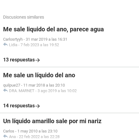
Discusiones similares
Me sale liquido del ano, parece agua
Carlosrtyyh
-
31 mar 2019 a las 16:31
Lidia
-
7 feb 2023 a las 19:52
13 respuestas
Me sale un líquido del ano
quilpue27
-
11 mar 2018 a las 20:10
DRA. MARNET
-
3 ago 2019 a las 10:02
14 respuestas
Un líquido amarillo sale por mi nariz
Carlos
-
1 may 2010 a las 23:10
Ana
-
22 feb 2022 a las 22:28