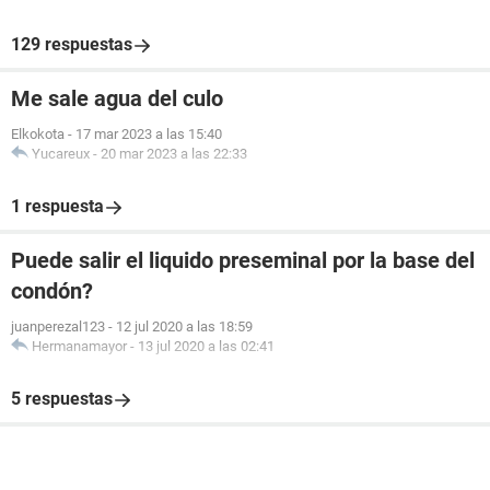
129 respuestas
Me sale agua del culo
Elkokota
-
17 mar 2023 a las 15:40
Yucareux
-
20 mar 2023 a las 22:33
1 respuesta
Puede salir el liquido preseminal por la base del
condón?
juanperezal123
-
12 jul 2020 a las 18:59
Hermanamayor
-
13 jul 2020 a las 02:41
5 respuestas