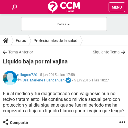
MENU
INICIO
FOROS
Foros
Profesionales de la salud
SALUD
Tema Anterior
Siguiente Tema
Liquido baja por mi vajina
FAMILIA
milagros720
- 5 jun 2015 a las 17:58
NUTRICIÓN
Dra. Marlene Huancahuari
-
5 jun 2015 a las 18:27
Fui al medico y fui diagnosticada con vaiginosis aun no
BIENESTAR
recivo tratamiento. He continuado mi vida sexual pero con
proteccion y al dia siguiente que se fue mi periodo me ha
SEXUALIDAD
empezado a baja un liquido blanco por mi vajina que tengo?
Compartir
GLOSARIO