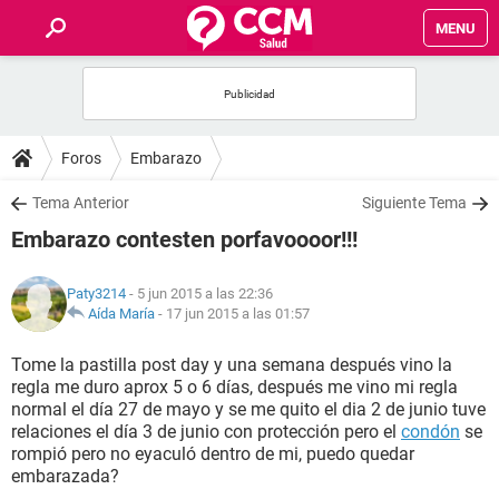
MENU
INICIO
FOROS
Foros
Embarazo
SALUD
Tema Anterior
Siguiente Tema
Embarazo contesten porfavoooor!!!
FAMILIA
Paty3214
- 5 jun 2015 a las 22:36
NUTRICIÓN
Aída María
-
17 jun 2015 a las 01:57
Tome la pastilla post day y una semana después vino la
BIENESTAR
regla me duro aprox 5 o 6 días, después me vino mi regla
normal el día 27 de mayo y se me quito el dia 2 de junio tuve
SEXUALIDAD
relaciones el día 3 de junio con protección pero el
condón
se
rompió pero no eyaculó dentro de mi, puedo quedar
embarazada?
GLOSARIO