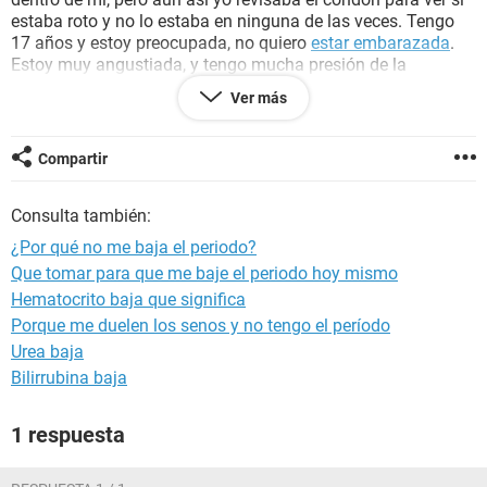
estaba roto y no lo estaba en ninguna de las veces. Tengo
17 años y estoy preocupada, no quiero
estar embarazada
.
Estoy muy angustiada, y tengo mucha presión de la
universidad. Así que no sé que será. Necesito que me
Ver más
aconsejen. ¡POR FAVOR!
PD: Hace dos meses murió una amiga, y mi periodo solía ser
Compartir
regular hasta ese día, e incluso unos días después me bajó
algo marrón y como a las dos semanas me vino el periodo.
Consulta también:
Hace como un mes me pasó lo mismo, pero esa vez no me
bajó el periodo. Y en ese tiempo aún era virgen.
¿Por qué no me baja el periodo?
Que tomar para que me baje el periodo hoy mismo
PD2: En estos días me ha bajado mucho flujo blanco
Hematocrito baja que significa
vaginal, que me suele bajar días antes de que me venga el
periodo.
Porque me duelen los senos y no tengo el período
Urea baja
Bilirrubina baja
1 respuesta