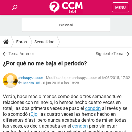
MENU
INICIO
FOROS
Foros
Sexualidad
SALUD
Tema Anterior
Siguiente Tema
¿Por qué no me baja el periodo?
FAMILIA
chrisspyzapper
- Modificado por chrisspyzapper el 6/06/2015, 17:32
NUTRICIÓN
Marita105
-
6 jun 2015 a las 18:28
Verán, hace más o menos como dos o tres semanas tuve
BIENESTAR
relaciones con mi novio, lo hemos hecho cuatro veces en
total, las dos primeras veces se puso el
condón
al revés y se
SEXUALIDAD
lo acomodó (
Ojo
, las cuatro veces las hemos hecho en
diferentes días), pero nunca acababa dentro de mí en todas
las veces, es decir, acababa en el
condón
pero sin estar
GLOSARIO
dentro de mí, pero aún así yo revisaba el condón para ver si