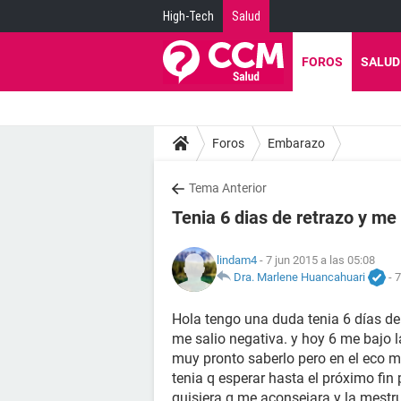
High-Tech
Salud
FOROS
SALUD
Foros
Embarazo
Tema Anterior
Tenia 6 dias de retrazo y m
lindam4
- 7 jun 2015 a las 05:08
Dra. Marlene Huancahuari
-
7
Hola tengo una duda tenia 6 días de
me salio negativa. y hoy 6 me bajo l
muy pronto saberlo pero en el eco m
tenia q esperar hasta el próximo fi
quisiera q me aconsejara y la mest