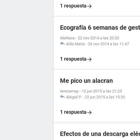
1 respuesta
Ecografía 6 semanas de ges
AleNava
-
22 nov 2014 a las 20:20
Aída María
-
26 nov 2014 a las 11:47
1 respuesta
Me pico un alacran
terezamay
-
12 jun 2015 a las 21:25
Abigail P.
-
22 jun 2015 a las 15:35
1 respuesta
Efectos de una descarga elé