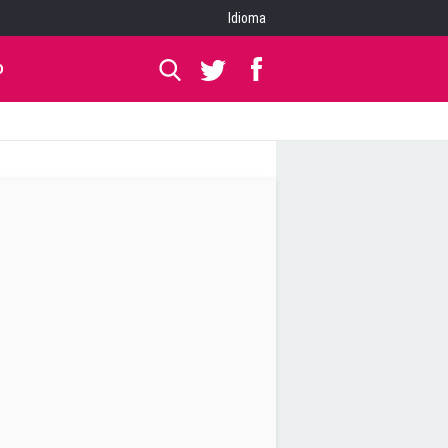
Idioma
O