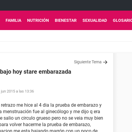
FAMILIA
NUTRICIÓN
BIENESTAR
SEXUALIDAD
GLOSARI
Siguiente Tema
e bajo hoy stare embarazada
 jun 2015 a las 13:36
 retrazo me hice al 4 dia la prueba de embarazo y
a menstruación fue al ginecólogo y me dijo q era
e salio un circulo grueso pero no se veia muy bien
n para volver hacerme la prueba de embarazo,
ruacion me esta bajando marrón con un poco de