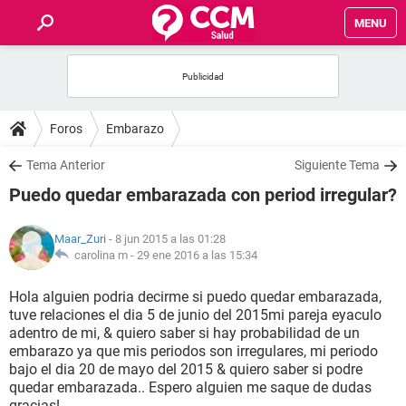
MENU
INICIO
FOROS
Foros
Embarazo
SALUD
Tema Anterior
Siguiente Tema
Puedo quedar embarazada con period irregular?
FAMILIA
Maar_Zuri
- 8 jun 2015 a las 01:28
NUTRICIÓN
carolina m -
29 ene 2016 a las 15:34
Hola alguien podria decirme si puedo quedar embarazada,
BIENESTAR
tuve relaciones el dia 5 de junio del 2015mi pareja eyaculo
adentro de mi, & quiero saber si hay probabilidad de un
SEXUALIDAD
embarazo ya que mis periodos son irregulares, mi periodo
bajo el dia 20 de mayo del 2015 & quiero saber si podre
quedar embarazada.. Espero alguien me saque de dudas
GLOSARIO
gracias!