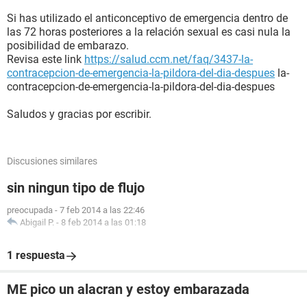
Si has utilizado el anticonceptivo de emergencia dentro de
las 72 horas posteriores a la relación sexual es casi nula la
posibilidad de embarazo.
Revisa este link
https://salud.ccm.net/faq/3437-la-
contracepcion-de-emergencia-la-pildora-del-dia-despues
la-
contracepcion-de-emergencia-la-pildora-del-dia-despues
Saludos y gracias por escribir.
Discusiones similares
sin ningun tipo de flujo
preocupada
-
7 feb 2014 a las 22:46
Abigail P.
-
8 feb 2014 a las 01:18
1 respuesta
ME pico un alacran y estoy embarazada