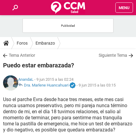
MENU
INICIO
FOROS
Foros
Embarazo
SALUD
Tema Anterior
Siguiente Tema
Puedo estar embarazada?
FAMILIA
AnandaL
- 9 jun 2015 a las 02:24
NUTRICIÓN
Dra. Marlene Huancahuari
-
9 jun 2015 a las 03:15
Uso el parche Evra desde hace tres meses, este mes casi
BIENESTAR
nunca usamos preservativo, pero mi pareja nunca término
dentro de mi, en el día 18 tuvimos relaciones, el salio al
SEXUALIDAD
momento de terminar, pero para sentirme mas tranquila
tome la pastilla de emergencia, me hice un test de embarazo
y dio negativo, es posible que quedara embarazada?
GLOSARIO